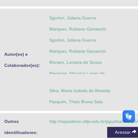
Advocacia-Geral da União
Sgorlon, Juliana Guerra
Banco Central do Brasil
Marques, Rubiane Ganascim
Planalto
Sgorlon, Juliana Guerra
Marques, Rubiane Ganascim
Autor(es) e
Moraes, Luciana de Souza
Colaborador(es):
Menezes, Maraisa Lopes de
Silva, Maria Izabela de Almeida
Pasquim, Thaís Bruna Sala
Outros
http://repositorio.utfpr.edu.br/jspui/handle/1/
Acessar
identificadores: