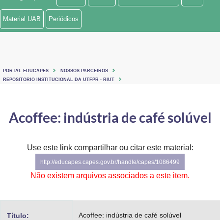
Ministério de Minas e Energia
Material UAB
Periódicos
Ministério da Ciência, Tecnologia, Inovações e Comunicações
Ministério do Meio Ambiente
PORTAL EDUCAPES
NOSSOS PARCEIROS
Ministério do Turismo
REPOSITORIO INSTITUCIONAL DA UTFPR - RIUT
Ministério do Desenvolvimento Regional
Acoffee: indústria de café solúvel
Controladoria-Geral da União
Ministério da Mulher, da Família e dos Direitos Humanos
Use este link compartilhar ou citar este material:
http://educapes.capes.gov.br/handle/capes/1086499
Secretaria-Geral
Não existem arquivos associados a este item.
Secretaria de Governo
Gabinete de Segurança Institucional
Acoffee: indústria de café solúvel
Título: