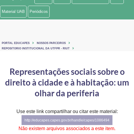
Ministério de Minas e Energia
Material UAB
Periódicos
Ministério da Ciência, Tecnologia, Inovações e Comunicações
Ministério do Meio Ambiente
PORTAL EDUCAPES
NOSSOS PARCEIROS
Ministério do Turismo
REPOSITORIO INSTITUCIONAL DA UTFPR - RIUT
Ministério do Desenvolvimento Regional
Representações sociais sobre o
Controladoria-Geral da União
direito à cidade e à habitação: um
Ministério da Mulher, da Família e dos Direitos Humanos
olhar da periferia
Secretaria-Geral
Use este link compartilhar ou citar este material:
Secretaria de Governo
http://educapes.capes.gov.br/handle/capes/1086494
Gabinete de Segurança Institucional
Não existem arquivos associados a este item.