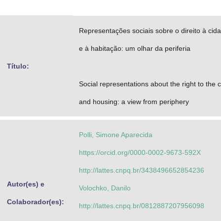
Advocacia-Geral da União
Representações sociais sobre o direito à cid
Banco Central do Brasil
e à habitação: um olhar da periferia
Planalto
Título:
Social representations about the right to the c
and housing: a view from periphery
Polli, Simone Aparecida
https://orcid.org/0000-0002-9673-592X
http://lattes.cnpq.br/3438496652854236
Autor(es) e
Volochko, Danilo
Colaborador(es):
http://lattes.cnpq.br/0812887207956098