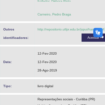
Follador, Débora Pinto
https://orcid.org/0000-0003-4501-3473
Carneiro, Pedro Braga
http://lattes.cnpq.br/1341728866412447
Prestes, Marcia Ferreira
Outros
http://repositorio.utfpr.edu.br/jspui/handle/1/
http://lattes.cnpq.br/0742296696311127
Acessar
identificadores:
Carvalho, Maria Luisa
http://lattes.cnpq.br/4954764193446914
12-Fev-2020
Polli, Simone Aparecida
Data:
12-Fev-2020
https://orcid.org/0000-0002-9673-592X
28-Ago-2019
http://lattes.cnpq.br/3438496652854236
Tipo:
livro digital
Representações sociais - Curitiba (PR)