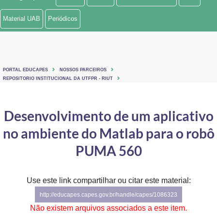
Ministério de Minas e Energia
Material UAB
Periódicos
Ministério da Ciência, Tecnologia, Inovações e Comunicações
Ministério do Meio Ambiente
PORTAL EDUCAPES
NOSSOS PARCEIROS
Ministério do Turismo
REPOSITORIO INSTITUCIONAL DA UTFPR - RIUT
Ministério do Desenvolvimento Regional
Desenvolvimento de um aplicativo
Controladoria-Geral da União
no ambiente do Matlab para o robô
Ministério da Mulher, da Família e dos Direitos Humanos
PUMA 560
Secretaria-Geral
Use este link compartilhar ou citar este material:
Secretaria de Governo
http://educapes.capes.gov.br/handle/capes/1086323
Gabinete de Segurança Institucional
Não existem arquivos associados a este item.