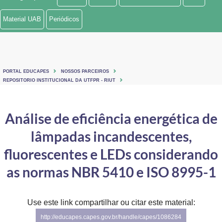
Ministério de Minas e Energia
Material UAB
Periódicos
Ministério da Ciência, Tecnologia, Inovações e Comunicações
Ministério do Meio Ambiente
PORTAL EDUCAPES
NOSSOS PARCEIROS
Ministério do Turismo
REPOSITORIO INSTITUCIONAL DA UTFPR - RIUT
Ministério do Desenvolvimento Regional
Análise de eficiência energética de
Controladoria-Geral da União
lâmpadas incandescentes,
Ministério da Mulher, da Família e dos Direitos Humanos
fluorescentes e LEDs considerando
Secretaria-Geral
as normas NBR 5410 e ISO 8995-1
Secretaria de Governo
Use este link compartilhar ou citar este material:
Gabinete de Segurança Institucional
http://educapes.capes.gov.br/handle/capes/1086284