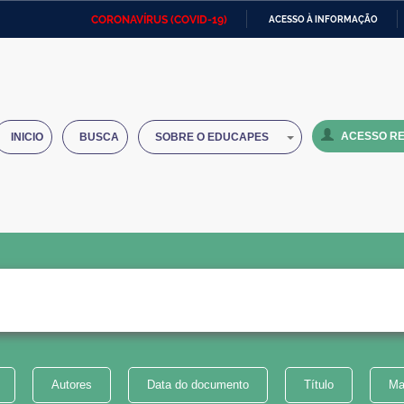
CORONAVÍRUS (COVID-19)
ACESSO À INFORMAÇÃO
Ministério da Defesa
Ministério das Relações
Mini
IR
Exteriores
PARA
O
Ministério da Cidadania
Ministério da Saúde
Mini
CONTEÚDO
ACESSO RE
INICIO
BUSCA
SOBRE O EDUCAPES
Ministério do Desenvolvimento
Controladoria-Geral da União
Minis
Regional
e do
Advocacia-Geral da União
Banco Central do Brasil
Plana
Autores
Data do documento
Título
Ma