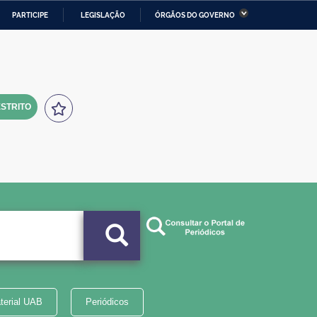
PARTICIPE
LEGISLAÇÃO
ÓRGÃOS DO GOVERNO
stério da Economia
Ministério da Infraestrutura
stério de Minas e Energia
Ministério da Ciência,
Tecnologia, Inovações e
Comunicações
STRITO
tério da Mulher, da Família
Secretaria-Geral
s Direitos Humanos
lto
terial UAB
Periódicos