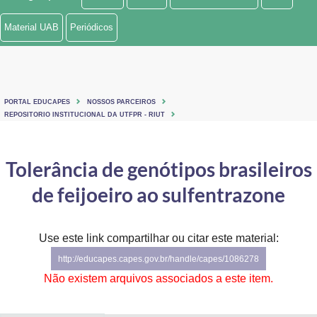
Ministério de Minas e Energia
Material UAB
Periódicos
Ministério da Ciência, Tecnologia, Inovações e Comunicações
Ministério do Meio Ambiente
PORTAL EDUCAPES
NOSSOS PARCEIROS
Ministério do Turismo
REPOSITORIO INSTITUCIONAL DA UTFPR - RIUT
Ministério do Desenvolvimento Regional
Tolerância de genótipos brasileiros
Controladoria-Geral da União
de feijoeiro ao sulfentrazone
Ministério da Mulher, da Família e dos Direitos Humanos
Use este link compartilhar ou citar este material:
Secretaria-Geral
http://educapes.capes.gov.br/handle/capes/1086278
Secretaria de Governo
Não existem arquivos associados a este item.
Gabinete de Segurança Institucional