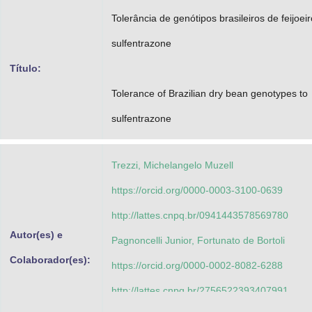
Advocacia-Geral da União
Tolerância de genótipos brasileiros de feijoei
sulfentrazone
Banco Central do Brasil
Título:
Planalto
Tolerance of Brazilian dry bean genotypes to
sulfentrazone
Trezzi, Michelangelo Muzell
https://orcid.org/0000-0003-3100-0639
http://lattes.cnpq.br/0941443578569780
Autor(es) e
Pagnoncelli Junior, Fortunato de Bortoli
Colaborador(es):
https://orcid.org/0000-0002-8082-6288
http://lattes.cnpq.br/2756522393407991