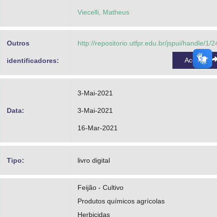
Galon, Leandro
Viecelli, Matheus
https://orcid.org/0000-0002-1819-462X
http://lattes.cnpq.br/5349314062564211
Outros
http://repositorio.utfpr.edu.br/jspui/handle/1/
Kozlowski, Luiz Alberto
Acessar
identificadores:
http://lattes.cnpq.br/7247865611987854
Trezzi, Michelangelo Muzell
3-Mai-2021
https://orcid.org/0000-0003-3100-0639
Data:
3-Mai-2021
http://lattes.cnpq.br/0941443578569780
16-Mar-2021
Tipo:
livro digital
Feijão - Cultivo
Produtos químicos agrícolas
Herbicidas