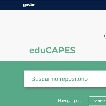
Casa Civil
Ministério da Justiça e
Segurança Pública
Ministério da Agricultura,
Ministério da Educação
Pecuária e Abastecimento
Ministério do Meio Ambiente
Ministério do Turismo
Secretaria de Governo
Gabinete de Segurança
Institucional
Navegar por:
Assunto