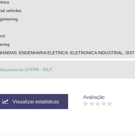
trica
al vehicles
gineering
rol
eering
HARIAS::ENGENHARIA ELETRICA::ELETRONICA INDUSTRIAL, SI
stitucional da UTFPR - RIUT
Avaliação
Visualizar estatísticas