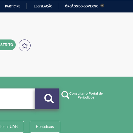
PARTICIPE
LEGISLAÇÃO
ÓRGÃOS DO GOVERNO
stério da Economia
Ministério da Infraestrutura
stério de Minas e Energia
Ministério da Ciência,
Tecnologia, Inovações e
Comunicações
STRITO
tério da Mulher, da Família
Secretaria-Geral
s Direitos Humanos
lto
terial UAB
Periódicos