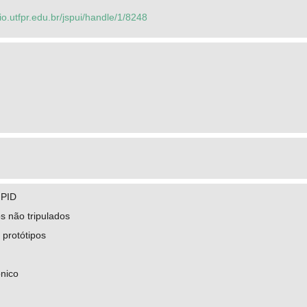
rio.utfpr.edu.br/jspui/handle/1/8248
 PID
s não tripulados
 protótipos
ônico