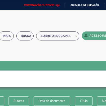
CORONAVÍRUS (COVID-19)
ACESSO À INFORMAÇÃO
Ministério da Defesa
Ministério das Relações
Mini
IR
Exteriores
PARA
O
Ministério da Cidadania
Ministério da Saúde
Mini
CONTEÚDO
ACESSO RE
INICIO
BUSCA
SOBRE O EDUCAPES
Ministério do Desenvolvimento
Controladoria-Geral da União
Minis
Regional
e do
Advocacia-Geral da União
Banco Central do Brasil
Plana
Autores
Data do documento
Título
Ma