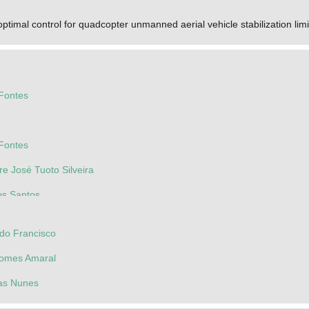
 optimal control for quadcopter unmanned aerial vehicle stabilization li
 Fontes
 Fontes
re José Tuoto Silveira
os Santos
rdo Francisco
 Gomes Amaral
as Nunes