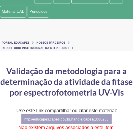
Ministério de Minas e Energia
Material UAB
Periódicos
Ministério da Ciência, Tecnologia, Inovações e Comunicações
Ministério do Meio Ambiente
PORTAL EDUCAPES
NOSSOS PARCEIROS
Ministério do Turismo
REPOSITORIO INSTITUCIONAL DA UTFPR - RIUT
Ministério do Desenvolvimento Regional
Validação da metodologia para a
Controladoria-Geral da União
determinação da atividade da fitase
Ministério da Mulher, da Família e dos Direitos Humanos
por espectrofotometria UV-Vis
Secretaria-Geral
Use este link compartilhar ou citar este material:
Secretaria de Governo
http://educapes.capes.gov.br/handle/capes/1086253
Gabinete de Segurança Institucional
Não existem arquivos associados a este item.