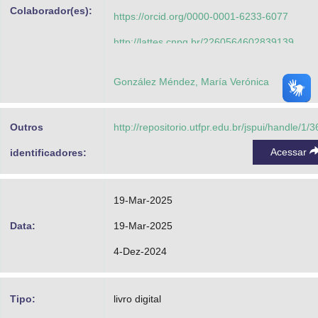
Colaborador(es):
https://orcid.org/0000-0001-6233-6077
http://lattes.cnpq.br/2260564602839139
Mendes Júnior, José Jair Alves
González Méndez, María Verónica
https://orcid.org/0000-0001-5578-7734
http://lattes.cnpq.br/1920188611669631
Outros
http://repositorio.utfpr.edu.br/jspui/handle/1/
Korelo, Raciele Ivandra Guarda
Acessar
identificadores:
https://orcid.org/0000-0002-6754-098X
http://lattes.cnpq.br/8905350514683971
19-Mar-2025
Pichorim, Sérgio Francisco
Data:
19-Mar-2025
https://orcid.org/0000-0003-4380-7499
4-Dez-2024
http://lattes.cnpq.br/5874071100916364
Tipo:
livro digital