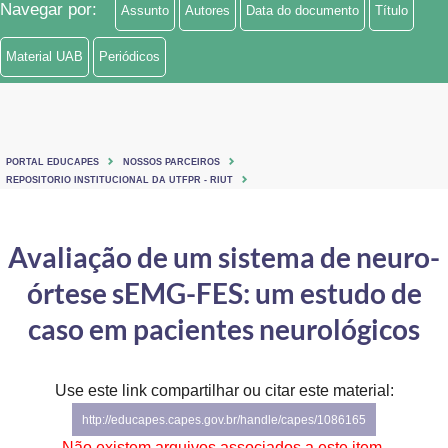
Navegar por:
Assunto
Autores
Data do documento
Título
Ministério de Minas e Energia
Material UAB
Periódicos
Ministério da Ciência, Tecnologia, Inovações e Comunicações
Ministério do Meio Ambiente
Ministério do Turismo
PORTAL EDUCAPES
NOSSOS PARCEIROS
REPOSITORIO INSTITUCIONAL DA UTFPR - RIUT
Ministério do Desenvolvimento Regional
Avaliação de um sistema de neuro-
Controladoria-Geral da União
órtese sEMG-FES: um estudo de
Ministério da Mulher, da Família e dos Direitos Humanos
caso em pacientes neurológicos
Secretaria-Geral
Secretaria de Governo
Use este link compartilhar ou citar este material:
http://educapes.capes.gov.br/handle/capes/1086165
Gabinete de Segurança Institucional
Não existem arquivos associados a este item.