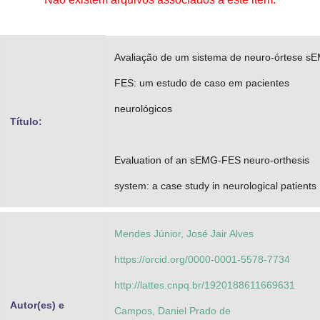
Advocacia-Geral da União
Banco Central do Brasil
Avaliação de um sistema de neuro-órtese s
Planalto
FES: um estudo de caso em pacientes
neurológicos
Título:
Evaluation of an sEMG-FES neuro-orthesis
system: a case study in neurological patients
Mendes Júnior, José Jair Alves
https://orcid.org/0000-0001-5578-7734
http://lattes.cnpq.br/1920188611669631
Autor(es) e
Campos, Daniel Prado de