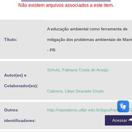
Não existem arquivos associados a este item.
Advocacia-Geral da União
Banco Central do Brasil
A educação ambiental como ferramenta de
Planalto
Título:
mitigação dos problemas ambientais de Mari
- PR
Schutz, Fabiana Costa de Araújo
Autor(es) e
Colaborador(es):
Cabrera, Lilian Graciele Couto
Outros
http://repositorio.utfpr.edu.br/jspui/handle/1/
Acessar
identificadores: