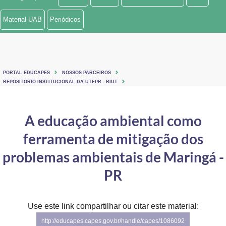
Ministério de Minas e Energia
Material UAB
Periódicos
Ministério da Ciência, Tecnologia, Inovações e Comunicações
Ministério do Meio Ambiente
PORTAL EDUCAPES
NOSSOS PARCEIROS
Ministério do Turismo
REPOSITORIO INSTITUCIONAL DA UTFPR - RIUT
Ministério do Desenvolvimento Regional
A educação ambiental como
Controladoria-Geral da União
ferramenta de mitigação dos
Ministério da Mulher, da Família e dos Direitos Humanos
problemas ambientais de Maringá -
Secretaria-Geral
PR
Secretaria de Governo
Use este link compartilhar ou citar este material:
Gabinete de Segurança Institucional
http://educapes.capes.gov.br/handle/capes/1086092