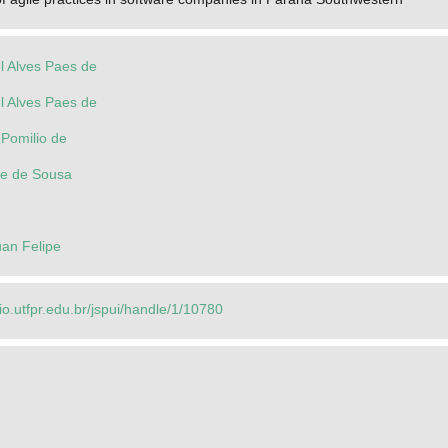
el Alves Paes de
el Alves Paes de
 Pomilio de
ne de Sousa
an Felipe
rio.utfpr.edu.br/jspui/handle/1/10780