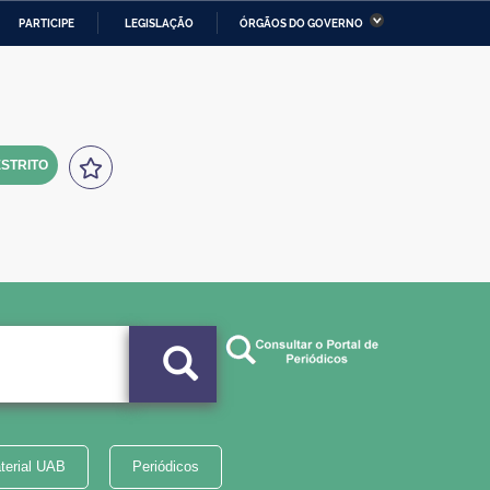
PARTICIPE
LEGISLAÇÃO
ÓRGÃOS DO GOVERNO
stério da Economia
Ministério da Infraestrutura
stério de Minas e Energia
Ministério da Ciência,
Tecnologia, Inovações e
Comunicações
STRITO
tério da Mulher, da Família
Secretaria-Geral
s Direitos Humanos
lto
terial UAB
Periódicos