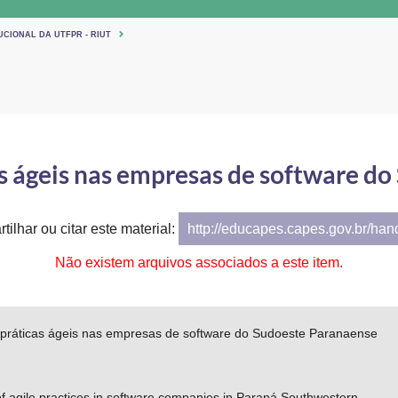
UCIONAL DA UTFPR - RIUT
as ágeis nas empresas de software d
tilhar ou citar este material:
http://educapes.capes.gov.br/ha
Não existem arquivos associados a este item.
 práticas ágeis nas empresas de software do Sudoeste Paranaense
f agile practices in software companies in Paraná Southwestern