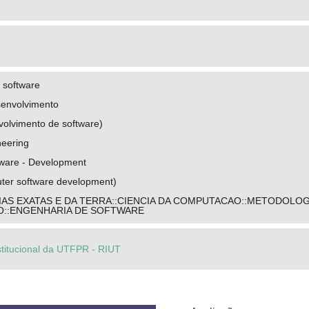
 software
senvolvimento
olvimento de software)
neering
ware - Development
er software development)
IAS EXATAS E DA TERRA::CIENCIA DA COMPUTACAO::METODOLOG
::ENGENHARIA DE SOFTWARE
stitucional da UTFPR - RIUT