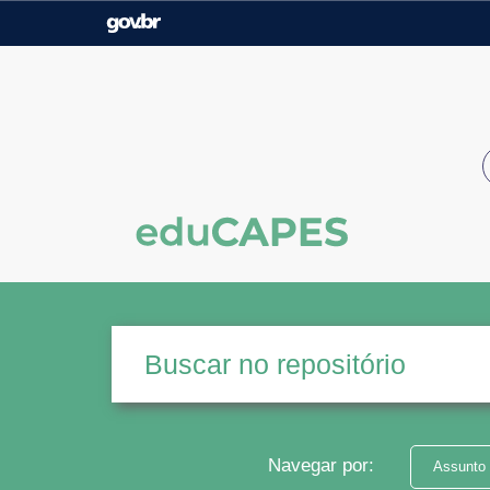
Casa Civil
Ministério da Justiça e
Segurança Pública
Ministério da Agricultura,
Ministério da Educação
Pecuária e Abastecimento
Ministério do Meio Ambiente
Ministério do Turismo
Secretaria de Governo
Gabinete de Segurança
Institucional
Navegar por:
Assunto