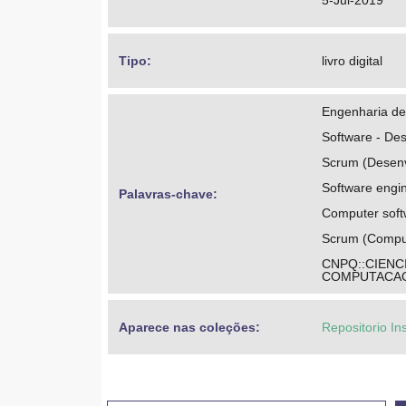
5-Jul-2019
Tipo: 
livro digital
Engenharia de
Software - De
Scrum (Desenv
Software engi
Palavras-chave: 
Computer soft
Scrum (Comput
CNPQ::CIENC
COMPUTACAO
Aparece nas coleções:
Repositorio In