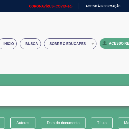
CORONAVÍRUS (COVID-19)
ACESSO À INFORMAÇÃO
Ministério da Defesa
Ministério das Relações
Mini
IR
Exteriores
PARA
O
Ministério da Cidadania
Ministério da Saúde
Mini
CONTEÚDO
ACESSO RE
INICIO
BUSCA
SOBRE O EDUCAPES
Ministério do Desenvolvimento
Controladoria-Geral da União
Minis
Regional
e do
Advocacia-Geral da União
Banco Central do Brasil
Plana
Autores
Data do documento
Título
Ma