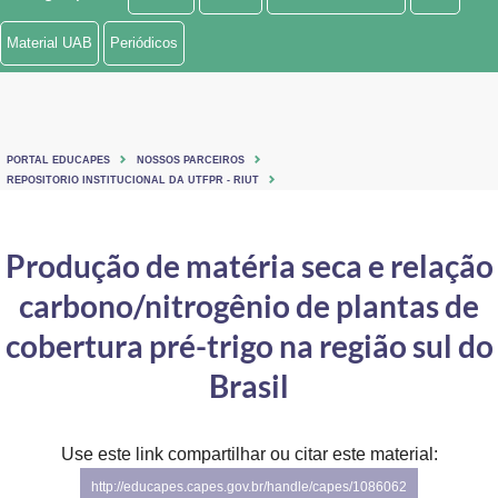
Ministério de Minas e Energia
Material UAB
Periódicos
Ministério da Ciência, Tecnologia, Inovações e Comunicações
Ministério do Meio Ambiente
PORTAL EDUCAPES
NOSSOS PARCEIROS
Ministério do Turismo
REPOSITORIO INSTITUCIONAL DA UTFPR - RIUT
Ministério do Desenvolvimento Regional
Produção de matéria seca e relação
Controladoria-Geral da União
carbono/nitrogênio de plantas de
Ministério da Mulher, da Família e dos Direitos Humanos
cobertura pré-trigo na região sul do
Secretaria-Geral
Brasil
Secretaria de Governo
Use este link compartilhar ou citar este material:
Gabinete de Segurança Institucional
http://educapes.capes.gov.br/handle/capes/1086062