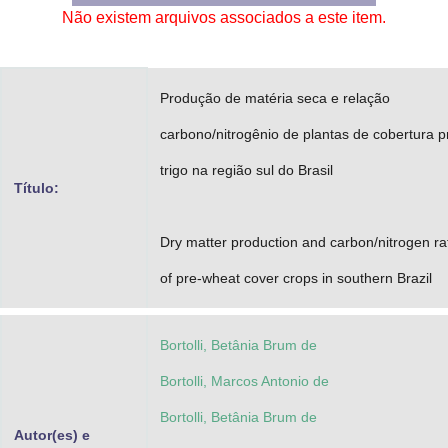
Não existem arquivos associados a este item.
Advocacia-Geral da União
Banco Central do Brasil
Produção de matéria seca e relação
Planalto
carbono/nitrogênio de plantas de cobertura p
trigo na região sul do Brasil
Título:
Dry matter production and carbon/nitrogen ra
of pre-wheat cover crops in southern Brazil
Bortolli, Betânia Brum de
Bortolli, Marcos Antonio de
Bortolli, Betânia Brum de
Autor(es) e