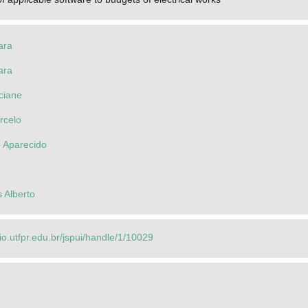
ara
ara
ciane
rcelo
o Aparecido
s Alberto
rio.utfpr.edu.br/jspui/handle/1/10029