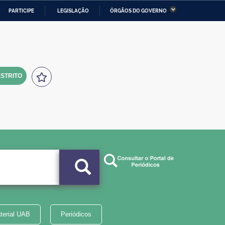
PARTICIPE
LEGISLAÇÃO
ÓRGÃOS DO GOVERNO
stério da Economia
Ministério da Infraestrutura
stério de Minas e Energia
Ministério da Ciência,
Tecnologia, Inovações e
Comunicações
STRITO
tério da Mulher, da Família
Secretaria-Geral
s Direitos Humanos
lto
terial UAB
Periódicos