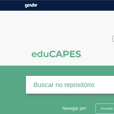
Casa Civil
Ministério da Justiça e
Segurança Pública
Ministério da Agricultura,
Ministério da Educação
Pecuária e Abastecimento
Ministério do Meio Ambiente
Ministério do Turismo
Secretaria de Governo
Gabinete de Segurança
Institucional
Navegar por:
Assunto