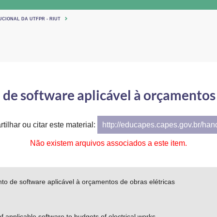
UCIONAL DA UTFPR - RIUT
e software aplicável à orçamentos 
tilhar ou citar este material:
http://educapes.capes.gov.br/ha
Não existem arquivos associados a este item.
o de software aplicável à orçamentos de obras elétricas
 applicable software to budgets of electrical works