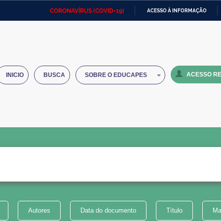
CORONAVÍRUS (COVID-19)
ACESSO À INFORMAÇÃO
Ministério da Defesa
Ministério das Relações
Mini
IR
Exteriores
PARA
O
Ministério da Cidadania
Ministério da Saúde
Mini
CONTEÚDO
ACESSO RE
INICIO
BUSCA
SOBRE O EDUCAPES
Ministério do Desenvolvimento
Controladoria-Geral da União
Minis
Regional
e do
Advocacia-Geral da União
Banco Central do Brasil
Plana
Autores
Data do documento
Título
Ma