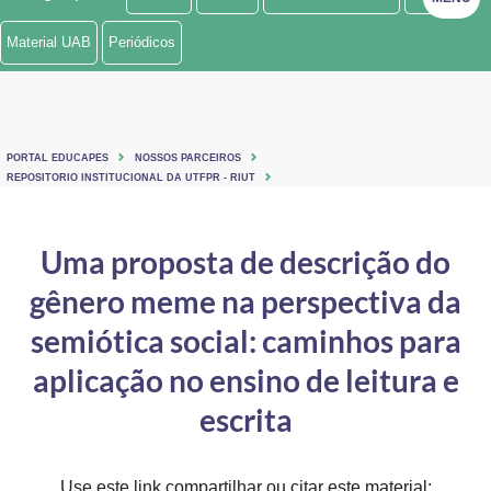
Ministério de Minas e Energia
Material UAB
Periódicos
Ministério da Ciência, Tecnologia, Inovações e Comunicações
Ministério do Meio Ambiente
PORTAL EDUCAPES
NOSSOS PARCEIROS
Ministério do Turismo
REPOSITORIO INSTITUCIONAL DA UTFPR - RIUT
Ministério do Desenvolvimento Regional
Uma proposta de descrição do
Controladoria-Geral da União
gênero meme na perspectiva da
Ministério da Mulher, da Família e dos Direitos Humanos
semiótica social: caminhos para
Secretaria-Geral
aplicação no ensino de leitura e
escrita
Secretaria de Governo
Gabinete de Segurança Institucional
Use este link compartilhar ou citar este material: