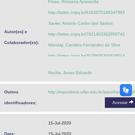
Finau, Rossana Aparecida
http://lattes.cnpq.br/6152070189347993
Xavier, Antonio Carlos dos Santos
Autor(es) e
http://lattes.cnpq.br/7621453362859742
Colaborador(es):
Mandaji, Carolina Fernandes da Silva
http://lattes.cnpq.br/3578805365828514
Bertucci, Roberlei Alves
Rocha, Jonas Eduardo
http://lattes.cnpq.br/1670264521787554
Finau, Rossana Aparecida
Outros
http://repositorio.utfpr.edu.br/jspui/handle/1/
http://lattes.cnpq.br/6152070189347993
Acessar
identificadores:
15-Jul-2020
Data:
15-Jul-2020