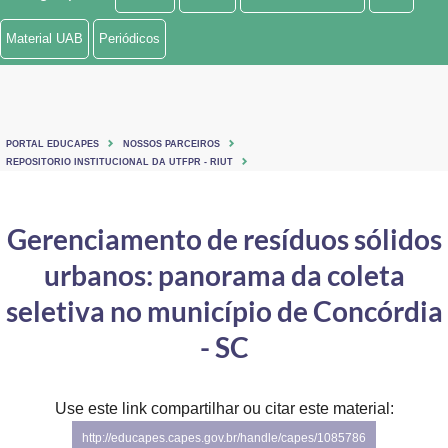
Ministério de Minas e Energia
Material UAB
Periódicos
Ministério da Ciência, Tecnologia, Inovações e Comunicações
Ministério do Meio Ambiente
PORTAL EDUCAPES
NOSSOS PARCEIROS
Ministério do Turismo
REPOSITORIO INSTITUCIONAL DA UTFPR - RIUT
Ministério do Desenvolvimento Regional
Gerenciamento de resíduos sólidos
Controladoria-Geral da União
urbanos: panorama da coleta
Ministério da Mulher, da Família e dos Direitos Humanos
seletiva no município de Concórdia
Secretaria-Geral
- SC
Secretaria de Governo
Use este link compartilhar ou citar este material:
Gabinete de Segurança Institucional
http://educapes.capes.gov.br/handle/capes/1085786