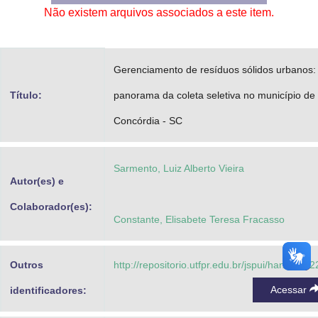
Não existem arquivos associados a este item.
Advocacia-Geral da União
Banco Central do Brasil
Gerenciamento de resíduos sólidos urbanos:
Planalto
Título:
panorama da coleta seletiva no município de
Concórdia - SC
Sarmento, Luiz Alberto Vieira
Autor(es) e
Colaborador(es):
Constante, Elisabete Teresa Fracasso
Outros
http://repositorio.utfpr.edu.br/jspui/handle/1/
Acessar
identificadores: