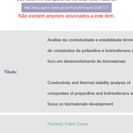
Advocacia-Geral da União
http://educapes.capes.gov.br/handle/capes/1085727
Não existem arquivos associados a este item.
Banco Central do Brasil
Planalto
Análise da condutividade e estabilidade térm
de compósitos de polianilina e botriosferana
foco em desenvolvimento de biomateriais
Título:
Conductivity and thermal stability analysis of
composites of polyaniline and botriosferana w
focus on biomaterials development
Ferreira, Fabio Cezar