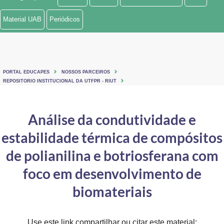
Ministério de Minas e Energia
Material UAB
Periódicos
Ministério da Ciência, Tecnologia, Inovações e Comunicações
Ministério do Meio Ambiente
PORTAL EDUCAPES
NOSSOS PARCEIROS
Ministério do Turismo
REPOSITORIO INSTITUCIONAL DA UTFPR - RIUT
Ministério do Desenvolvimento Regional
Análise da condutividade e
Controladoria-Geral da União
estabilidade térmica de compósitos
Ministério da Mulher, da Família e dos Direitos Humanos
de polianilina e botriosferana com
Secretaria-Geral
foco em desenvolvimento de
biomateriais
Secretaria de Governo
Gabinete de Segurança Institucional
Use este link compartilhar ou citar este material: