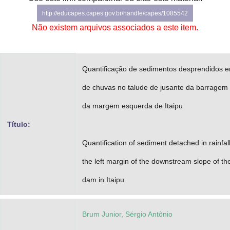
Advocacia-Geral da União
http://educapes.capes.gov.br/handle/capes/1085542
Não existem arquivos associados a este item.
Banco Central do Brasil
Planalto
Quantificação de sedimentos desprendidos 
de chuvas no talude de jusante da barragem 
da margem esquerda de Itaipu
Título:
Quantification of sediment detached in rainfal
the left margin of the downstream slope of th
dam in Itaipu
Brum Junior, Sérgio Antônio