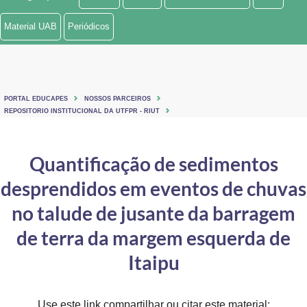
Ministério de Minas e Energia
Material UAB
Periódicos
Ministério da Ciência, Tecnologia, Inovações e Comunicações
Ministério do Meio Ambiente
PORTAL EDUCAPES
NOSSOS PARCEIROS
Ministério do Turismo
REPOSITORIO INSTITUCIONAL DA UTFPR - RIUT
Ministério do Desenvolvimento Regional
Quantificação de sedimentos
Controladoria-Geral da União
desprendidos em eventos de chuvas
Ministério da Mulher, da Família e dos Direitos Humanos
no talude de jusante da barragem
Secretaria-Geral
de terra da margem esquerda de
Itaipu
Secretaria de Governo
Gabinete de Segurança Institucional
Use este link compartilhar ou citar este material: