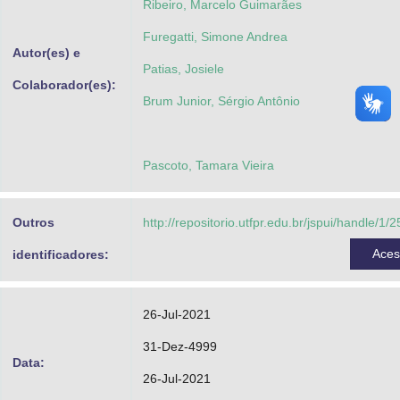
Ribeiro, Marcelo Guimarães
Furegatti, Simone Andrea
Autor(es) e
Patias, Josiele
Colaborador(es):
Brum Junior, Sérgio Antônio
Pascoto, Tamara Vieira
Outros
http://repositorio.utfpr.edu.br/jspui/handle/1/
Ace
identificadores:
26-Jul-2021
31-Dez-4999
Data:
26-Jul-2021