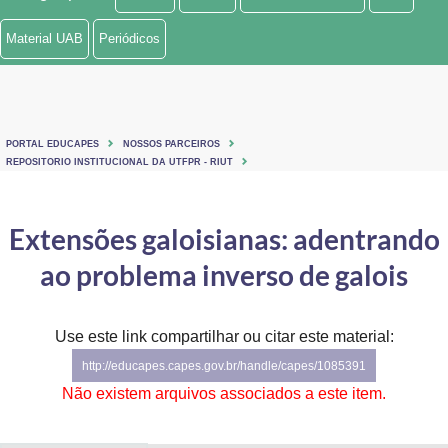
Ministério de Minas e Energia
Material UAB
Periódicos
Ministério da Ciência, Tecnologia, Inovações e Comunicações
Ministério do Meio Ambiente
PORTAL EDUCAPES
NOSSOS PARCEIROS
Ministério do Turismo
REPOSITORIO INSTITUCIONAL DA UTFPR - RIUT
Ministério do Desenvolvimento Regional
Extensões galoisianas: adentrando
Controladoria-Geral da União
ao problema inverso de galois
Ministério da Mulher, da Família e dos Direitos Humanos
Use este link compartilhar ou citar este material:
Secretaria-Geral
http://educapes.capes.gov.br/handle/capes/1085391
Secretaria de Governo
Não existem arquivos associados a este item.
Gabinete de Segurança Institucional