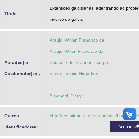
Advocacia-Geral da União
Extensões galoisianas: adentrando ao probl
Título:
inverso de galois
Banco Central do Brasil
Planalto
Araújo, Willian Francisco de
Araujo, Wilian Francisco de
Autor(es) e
Santos, Edson Carlos Licurgo
Colaborador(es):
Vieira, Larissa Hagedorn
Simonetti, Djerly
Outros
http://repositorio.utfpr.edu.br/jspui/handle/1/
Acessar
identificadores: