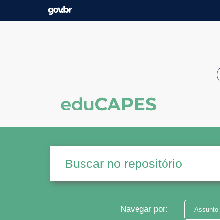
Casa Civil
Ministério da Justiça e
Segurança Pública
Ministério da Agricultura,
Ministério da Educação
Pecuária e Abastecimento
Ministério do Meio Ambiente
Ministério do Turismo
Secretaria de Governo
Gabinete de Segurança
Institucional
Navegar por:
Assunto