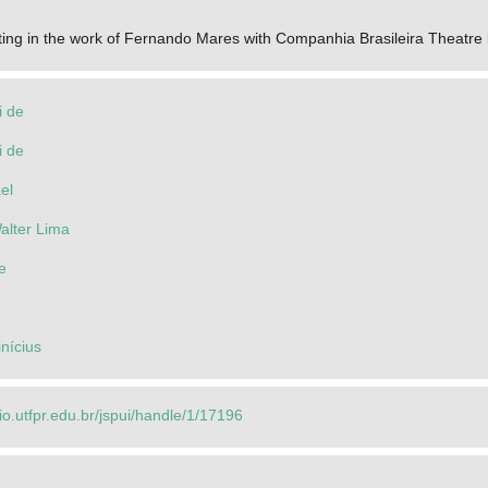
iting in the work of Fernando Mares with Companhia Brasileira Theatr
i de
i de
el
alter Lima
e
inícius
rio.utfpr.edu.br/jspui/handle/1/17196