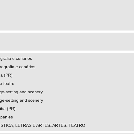
grafia e cenários
ografia e cenários
ba (PR)
 teatro
ge-setting and scenery
age-setting and scenery
tiba (PR)
mpanies
ISTICA, LETRAS E ARTES::ARTES::TEATRO