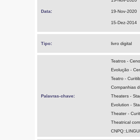
19-Nov-2020
Data: 
19-Nov-2020
15-Dez-2014
Tipo: 
livro digital
Teatros - Ceno
Evolução - Cen
Teatro - Curiti
Companhias de
Palavras-chave: 
Theaters - Sta
Evolution - St
Theater - Curi
Theatrical co
CNPQ::LINGU