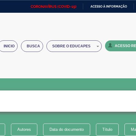
CORONAVÍRUS (COVID-19)
ACESSO À INFORMAÇÃO
Ministério da Defesa
Ministério das Relações
Mini
IR
Exteriores
PARA
O
Ministério da Cidadania
Ministério da Saúde
Mini
CONTEÚDO
ACESSO RE
INICIO
BUSCA
SOBRE O EDUCAPES
Ministério do Desenvolvimento
Controladoria-Geral da União
Minis
Regional
e do
Advocacia-Geral da União
Banco Central do Brasil
Plana
Autores
Data do documento
Título
Ma