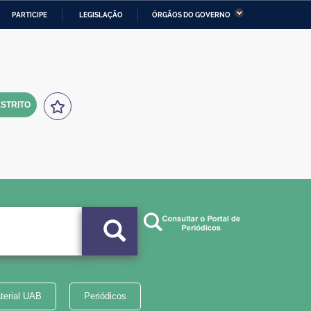
PARTICIPE
LEGISLAÇÃO
ÓRGÃOS DO GOVERNO
stério da Economia
Ministério da Infraestrutura
stério de Minas e Energia
Ministério da Ciência,
Tecnologia, Inovações e
Comunicações
STRITO
tério da Mulher, da Família
Secretaria-Geral
s Direitos Humanos
lto
terial UAB
Periódicos