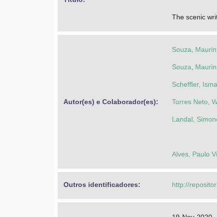
The scenic wr
Souza, Maurin
Souza, Maurin
Scheffler, Isma
Autor(es) e Colaborador(es): 
Torres Neto, W
Landal, Simon
Alves, Paulo V
Outros identificadores: 
http://reposito