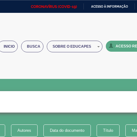
CORONAVÍRUS (COVID-19)
ACESSO À INFORMAÇÃO
Ministério da Defesa
Ministério das Relações
Mini
IR
Exteriores
PARA
O
Ministério da Cidadania
Ministério da Saúde
Mini
CONTEÚDO
ACESSO RE
INICIO
BUSCA
SOBRE O EDUCAPES
Ministério do Desenvolvimento
Controladoria-Geral da União
Minis
Regional
e do
Advocacia-Geral da União
Banco Central do Brasil
Plana
Autores
Data do documento
Título
Ma