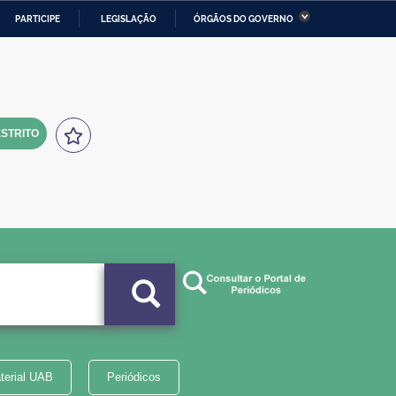
PARTICIPE
LEGISLAÇÃO
ÓRGÃOS DO GOVERNO
stério da Economia
Ministério da Infraestrutura
stério de Minas e Energia
Ministério da Ciência,
Tecnologia, Inovações e
Comunicações
STRITO
tério da Mulher, da Família
Secretaria-Geral
s Direitos Humanos
lto
terial UAB
Periódicos