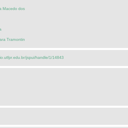
sa Macedo dos
a
ara Tramontin
rio.utfpr.edu.br/jspui/handle/1/14843