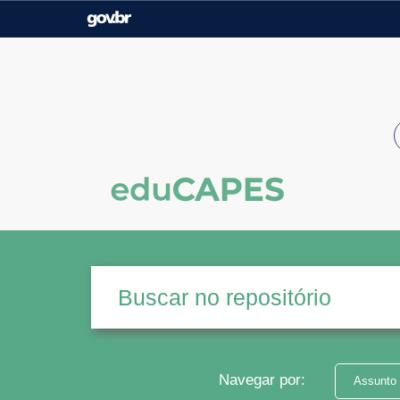
Casa Civil
Ministério da Justiça e
Segurança Pública
Ministério da Agricultura,
Ministério da Educação
Pecuária e Abastecimento
Ministério do Meio Ambiente
Ministério do Turismo
Secretaria de Governo
Gabinete de Segurança
Institucional
Navegar por:
Assunto