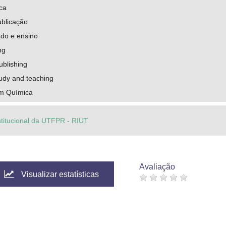
ca
ublicação
udo e ensino
ng
ublishing
udy and teaching
em Química
stitucional da UTFPR - RIUT
Avaliação
Visualizar estatísticas