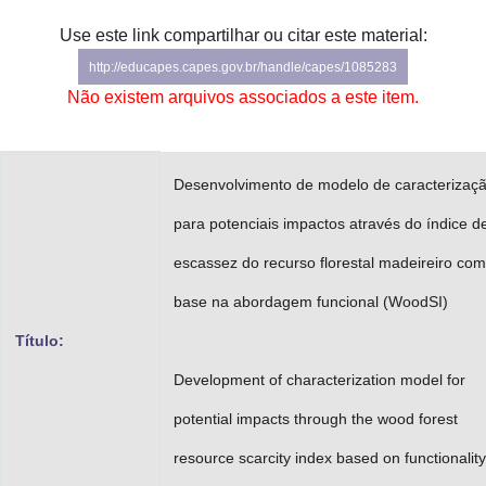
Advocacia-Geral da União
Use este link compartilhar ou citar este material:
http://educapes.capes.gov.br/handle/capes/1085283
Banco Central do Brasil
Não existem arquivos associados a este item.
Planalto
Desenvolvimento de modelo de caracterizaç
para potenciais impactos através do índice d
escassez do recurso florestal madeireiro com
base na abordagem funcional (WoodSI)
Título:
Development of characterization model for
potential impacts through the wood forest
resource scarcity index based on functionality