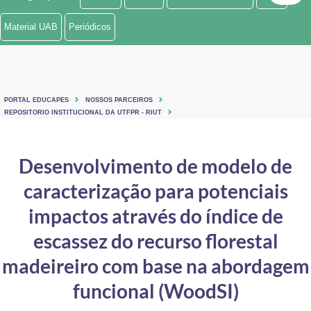
Ministério de Minas e Energia
Material UAB
Periódicos
Ministério da Ciência, Tecnologia, Inovações e Comunicações
Ministério do Meio Ambiente
PORTAL EDUCAPES
NOSSOS PARCEIROS
Ministério do Turismo
REPOSITORIO INSTITUCIONAL DA UTFPR - RIUT
Ministério do Desenvolvimento Regional
Desenvolvimento de modelo de
Controladoria-Geral da União
caracterização para potenciais
Ministério da Mulher, da Família e dos Direitos Humanos
impactos através do índice de
Secretaria-Geral
escassez do recurso florestal
madeireiro com base na abordagem
Secretaria de Governo
funcional (WoodSI)
Gabinete de Segurança Institucional