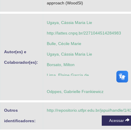
approach (WoodSI)
Ugaya, Cássia Maria Lie
http://lattes.cnpq.br/2271044514284983
Bulle, Cécile Marie
Autor(es) e
Ugaya, Cássia Maria Lie
Colaborador(es):
Borsato, Milton
Lima, Elaine Garcia de
Silva, Dimas Agostino da
Odppes, Gabrielle Frankiewicz
Outros
http://repositorio.utfpr.edu.br/jspui/handle/1/
Acessar
identificadores: