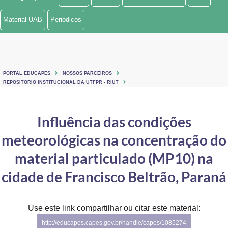
Ministério de Minas e Energia
Material UAB
Periódicos
Ministério da Ciência, Tecnologia, Inovações e Comunicações
Ministério do Meio Ambiente
PORTAL EDUCAPES
NOSSOS PARCEIROS
Ministério do Turismo
REPOSITORIO INSTITUCIONAL DA UTFPR - RIUT
Ministério do Desenvolvimento Regional
Influência das condições
Controladoria-Geral da União
meteorológicas na concentração do
Ministério da Mulher, da Família e dos Direitos Humanos
material particulado (MP10) na
Secretaria-Geral
cidade de Francisco Beltrão, Paraná
Secretaria de Governo
Use este link compartilhar ou citar este material:
Gabinete de Segurança Institucional
http://educapes.capes.gov.br/handle/capes/1085274