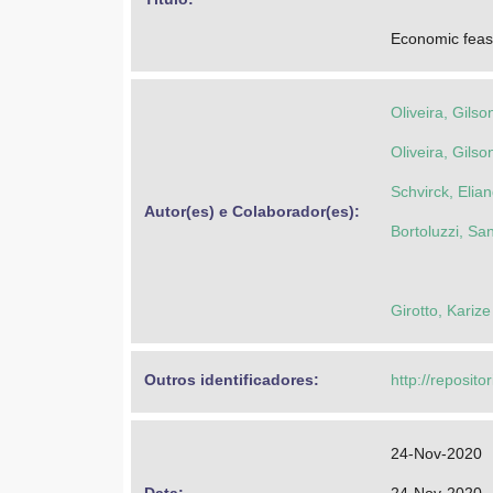
Economic feasib
Oliveira, Gils
Oliveira, Gils
Schvirck, Elia
Autor(es) e Colaborador(es): 
Bortoluzzi, Sa
Girotto, Karize
Outros identificadores: 
http://reposito
24-Nov-2020