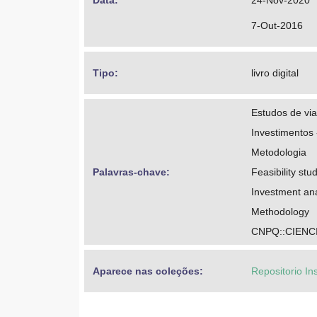
Data: 
24-Nov-2020
7-Out-2016
Tipo: 
livro digital
Estudos de via
Investimentos 
Metodologia
Palavras-chave: 
Feasibility stu
Investment ana
Methodology
CNPQ::CIENC
Aparece nas coleções:
Repositorio In