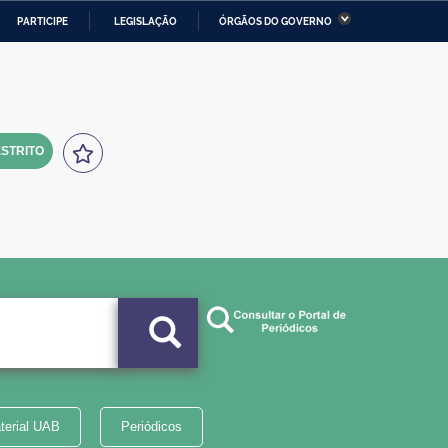
PARTICIPE
LEGISLAÇÃO
ÓRGÃOS DO GOVERNO
stério da Economia
Ministério da Infraestrutura
stério de Minas e Energia
Ministério da Ciência,
Tecnologia, Inovações e
Comunicações
STRITO
tério da Mulher, da Família
Secretaria-Geral
s Direitos Humanos
lto
terial UAB
Periódicos