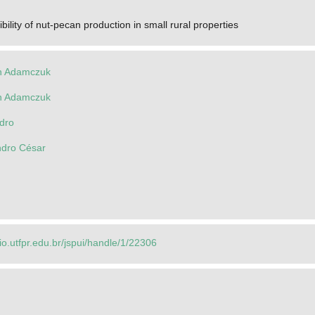
ility of nut-pecan production in small rural properties
on Adamczuk
on Adamczuk
ndro
ndro César
rio.utfpr.edu.br/jspui/handle/1/22306