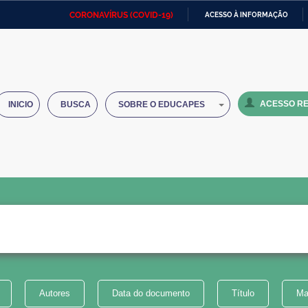
CORONAVÍRUS (COVID-19)
ACESSO À INFORMAÇÃO
Ministério da Defesa
Ministério das Relações
Mini
IR
Exteriores
PARA
O
Ministério da Cidadania
Ministério da Saúde
Mini
CONTEÚDO
ACESSO RE
INICIO
BUSCA
SOBRE O EDUCAPES
Ministério do Desenvolvimento
Controladoria-Geral da União
Minis
Regional
e do
Advocacia-Geral da União
Banco Central do Brasil
Plana
Autores
Data do documento
Título
Ma