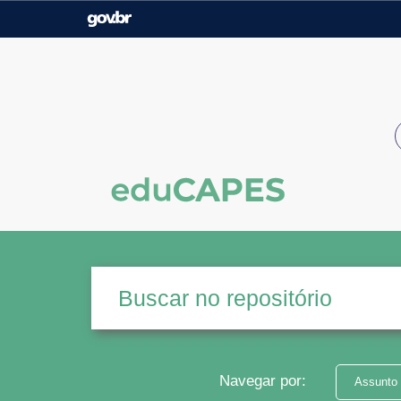
Casa Civil
Ministério da Justiça e
Segurança Pública
Ministério da Agricultura,
Ministério da Educação
Pecuária e Abastecimento
Ministério do Meio Ambiente
Ministério do Turismo
Secretaria de Governo
Gabinete de Segurança
Institucional
Navegar por:
Assunto