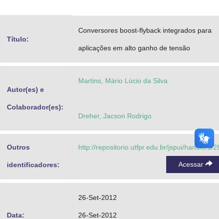
Advocacia-Geral da União
Conversores boost-flyback integrados para
Banco Central do Brasil
Título:
aplicações em alto ganho de tensão
Planalto
Martins, Mário Lúcio da Silva
Autor(es) e
Colaborador(es):
Dreher, Jacson Rodrigo
Outros
http://repositorio.utfpr.edu.br/jspui/handle/1/2
Acessar
identificadores:
26-Set-2012
Data:
26-Set-2012