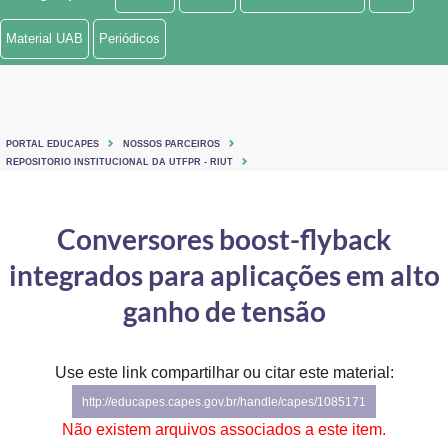
Ministério de Minas e Energia
Material UAB
Periódicos
Ministério da Ciência, Tecnologia, Inovações e Comunicações
Ministério do Meio Ambiente
PORTAL EDUCAPES
NOSSOS PARCEIROS
Ministério do Turismo
REPOSITORIO INSTITUCIONAL DA UTFPR - RIUT
Ministério do Desenvolvimento Regional
Conversores boost-flyback
Controladoria-Geral da União
integrados para aplicações em alto
Ministério da Mulher, da Família e dos Direitos Humanos
ganho de tensão
Secretaria-Geral
Use este link compartilhar ou citar este material:
Secretaria de Governo
http://educapes.capes.gov.br/handle/capes/1085171
Gabinete de Segurança Institucional
Não existem arquivos associados a este item.