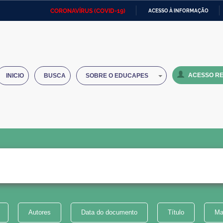
CORONAVÍRUS (COVID-19)
ACESSO À INFORMAÇÃO
Ministério da Defesa
Ministério das Relações
Mini
IR
Exteriores
PARA
O
Ministério da Cidadania
Ministério da Saúde
Mini
CONTEÚDO
ACESSO RE
INICIO
BUSCA
SOBRE O EDUCAPES
Ministério do Desenvolvimento
Controladoria-Geral da União
Minis
Regional
e do
Advocacia-Geral da União
Banco Central do Brasil
Plana
Autores
Data do documento
Título
Ma