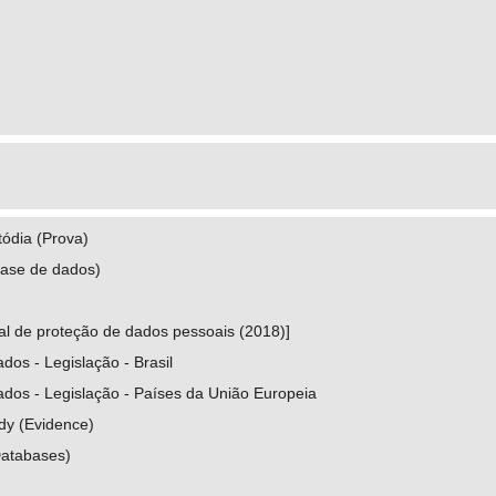
.org/0000-0002-2535-1507
.cnpq.br/5337565921995591
 Alexandre de
.org/0000-0002-0010-899X
.cnpq.br/3343221563536802
tódia (Prova)
Base de dados)
eral de proteção de dados pessoais (2018)]
dos - Legislação - Brasil
ados - Legislação - Países da União Europeia
dy (Evidence)
Databases)