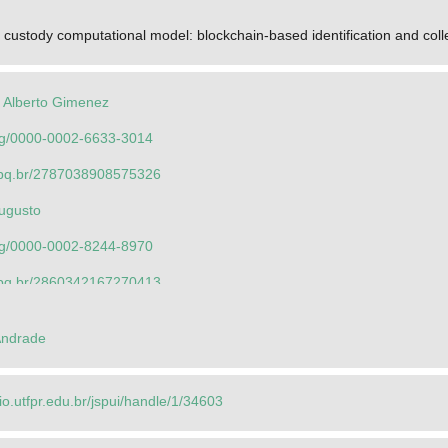
of custody computational model: blockchain-based identification and coll
 Alberto Gimenez
.org/0000-0002-6633-3014
.cnpq.br/2787038908575326
Augusto
.org/0000-0002-8244-8970
.cnpq.br/2860342167270413
 Alberto Giménez
Andrade
.org/0000-0002-6633-3014
.cnpq.br/2787038908575326
rio.utfpr.edu.br/jspui/handle/1/34603
nson Vida