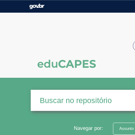
Casa Civil
Ministério da Justiça e
Segurança Pública
Ministério da Agricultura,
Ministério da Educação
Pecuária e Abastecimento
Ministério do Meio Ambiente
Ministério do Turismo
Secretaria de Governo
Gabinete de Segurança
Institucional
Navegar por:
Assunto