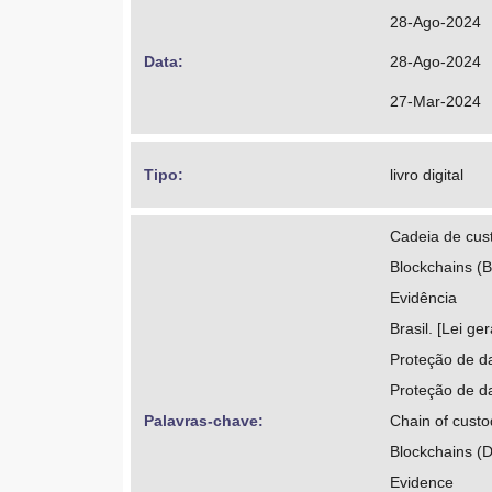
https://orcid
28-Ago-2024
http://lattes
Data: 
28-Ago-2024
Faria, Rubens
27-Mar-2024
https://orcid
http://lattes
Tipo: 
livro digital
Cadeia de cus
Blockchains (
Evidência
Brasil. [Lei g
Proteção de da
Proteção de d
Palavras-chave: 
Chain of custo
Blockchains (
Evidence