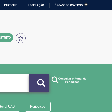
PARTICIPE
LEGISLAÇÃO
ÓRGÃOS DO GOVERNO
stério da Economia
Ministério da Infraestrutura
stério de Minas e Energia
Ministério da Ciência,
Tecnologia, Inovações e
Comunicações
STRITO
tério da Mulher, da Família
Secretaria-Geral
s Direitos Humanos
lto
terial UAB
Periódicos