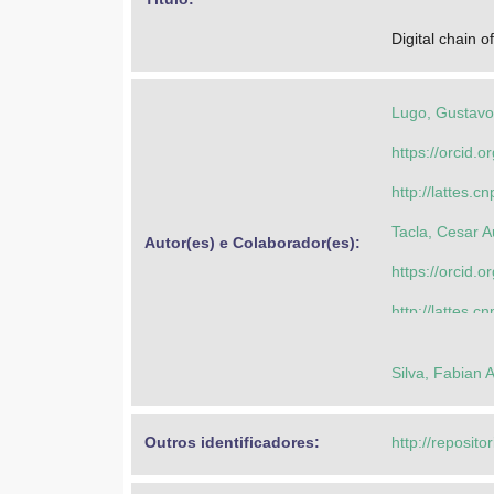
Digital chain 
Lugo, Gustavo
https://orcid
http://lattes
Tacla, Cesar 
Autor(es) e Colaborador(es): 
https://orcid
http://lattes
Lugo, Gustavo
Silva, Fabian 
https://orcid
http://lattes
Outros identificadores: 
http://reposito
Noronha, Robi