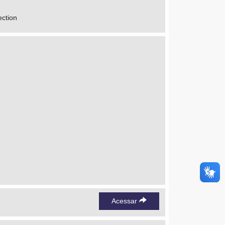
ection
Acessar