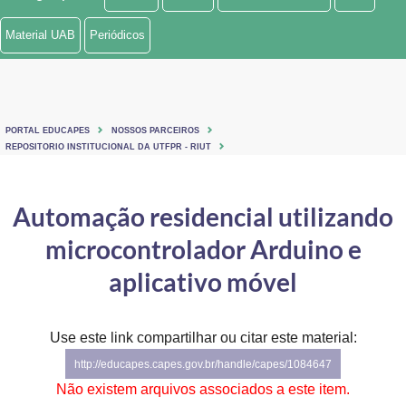
Ministério de Minas e Energia
Material UAB
Periódicos
Ministério da Ciência, Tecnologia, Inovações e Comunicações
Ministério do Meio Ambiente
PORTAL EDUCAPES
NOSSOS PARCEIROS
Ministério do Turismo
REPOSITORIO INSTITUCIONAL DA UTFPR - RIUT
Ministério do Desenvolvimento Regional
Automação residencial utilizando
Controladoria-Geral da União
microcontrolador Arduino e
Ministério da Mulher, da Família e dos Direitos Humanos
aplicativo móvel
Secretaria-Geral
Use este link compartilhar ou citar este material:
Secretaria de Governo
http://educapes.capes.gov.br/handle/capes/1084647
Gabinete de Segurança Institucional
Não existem arquivos associados a este item.