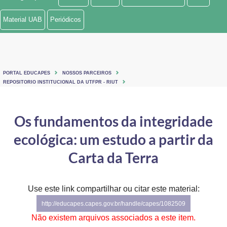
Ministério de Minas e Energia
Material UAB
Periódicos
Ministério da Ciência, Tecnologia, Inovações e Comunicações
Ministério do Meio Ambiente
PORTAL EDUCAPES
NOSSOS PARCEIROS
Ministério do Turismo
REPOSITORIO INSTITUCIONAL DA UTFPR - RIUT
Ministério do Desenvolvimento Regional
Os fundamentos da integridade
Controladoria-Geral da União
ecológica: um estudo a partir da
Ministério da Mulher, da Família e dos Direitos Humanos
Carta da Terra
Secretaria-Geral
Use este link compartilhar ou citar este material:
Secretaria de Governo
http://educapes.capes.gov.br/handle/capes/1082509
Gabinete de Segurança Institucional
Não existem arquivos associados a este item.