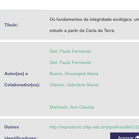
Advocacia-Geral da União
Os fundamentos da integridade ecológica: u
Banco Central do Brasil
Título:
estudo a partir da Carta da Terra
Planalto
Diel, Paulo Fernando
Diel, Paulo Fernando
Autor(es) e
Bueno, Rosangela Maria
Colaborador(es):
Oliveira, Siderlene Muniz
Machado, Ana Cláudia
Outros
http://repositorio.utfpr.edu.br/jspui/handle/1/
Acessar
identificadores: