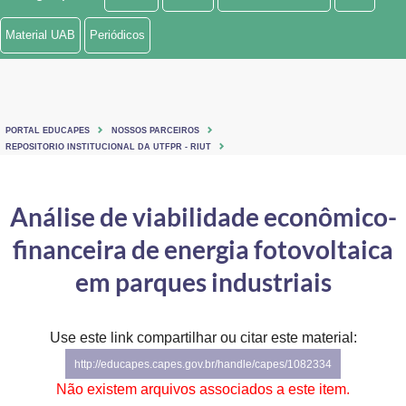
Ministério de Minas e Energia
Material UAB
Periódicos
Ministério da Ciência, Tecnologia, Inovações e Comunicações
Ministério do Meio Ambiente
PORTAL EDUCAPES
NOSSOS PARCEIROS
Ministério do Turismo
REPOSITORIO INSTITUCIONAL DA UTFPR - RIUT
Ministério do Desenvolvimento Regional
Análise de viabilidade econômico-
Controladoria-Geral da União
financeira de energia fotovoltaica
Ministério da Mulher, da Família e dos Direitos Humanos
em parques industriais
Secretaria-Geral
Use este link compartilhar ou citar este material:
Secretaria de Governo
http://educapes.capes.gov.br/handle/capes/1082334
Gabinete de Segurança Institucional
Não existem arquivos associados a este item.