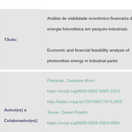
Advocacia-Geral da União
Análise de viabilidade econômico-financeira 
Banco Central do Brasil
energia fotovoltaica em parques industriais
Planalto
Título:
Economic and financial feasibility analysis of
photovoltaic energy in industrial parks
Piekarski, Cassiano Moro
https://orcid.org/0000-0002-5085-101X
http://lattes.cnpq.br/7937550774712059
Autor(es) e
Tesser, Daniel Poletto
Colaborador(es):
https://orcid.org/0000-0003-3363-0984