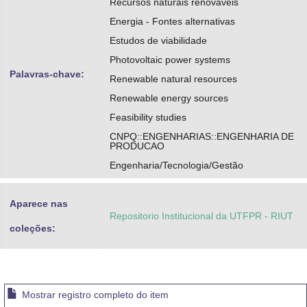
Recursos naturais renováveis
Silva, Wesley Vieira da
Energia - Fontes alternativas
Estudos de viabilidade
https://orcid.org/0000-0001-5354-8676
Photovoltaic power systems
http://lattes.cnpq.br/1710286275396858
Palavras-chave:
Renewable natural resources
Renewable energy sources
Feasibility studies
CNPQ::ENGENHARIAS::ENGENHARIA DE
PRODUCAO
Engenharia/Tecnologia/Gestão
Aparece nas
Repositorio Institucional da UTFPR - RIUT
coleções:
Mostrar registro completo do item