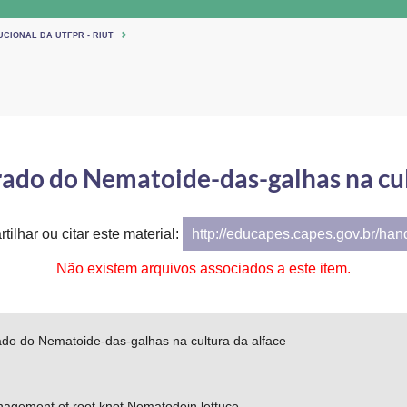
UCIONAL DA UTFPR - RIUT
ado do Nematoide-das-galhas na cul
tilhar ou citar este material:
http://educapes.capes.gov.br/ha
Não existem arquivos associados a este item.
ado do Nematoide-das-galhas na cultura da alface
nagement of root knot Nematodein lettuce