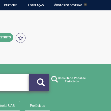
PARTICIPE
LEGISLAÇÃO
ÓRGÃOS DO GOVERNO
stério da Economia
Ministério da Infraestrutura
stério de Minas e Energia
Ministério da Ciência,
Tecnologia, Inovações e
Comunicações
STRITO
tério da Mulher, da Família
Secretaria-Geral
s Direitos Humanos
lto
terial UAB
Periódicos