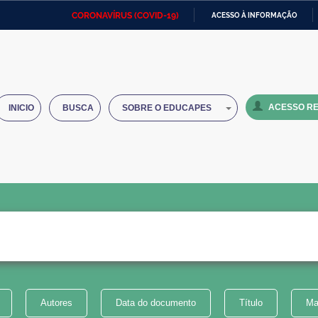
CORONAVÍRUS (COVID-19)
ACESSO À INFORMAÇÃO
Ministério da Defesa
Ministério das Relações
Mini
IR
Exteriores
PARA
O
Ministério da Cidadania
Ministério da Saúde
Mini
CONTEÚDO
ACESSO RE
INICIO
BUSCA
SOBRE O EDUCAPES
Ministério do Desenvolvimento
Controladoria-Geral da União
Minis
Regional
e do
Advocacia-Geral da União
Banco Central do Brasil
Plana
Autores
Data do documento
Título
Ma