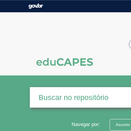
Casa Civil
Ministério da Justiça e
Segurança Pública
Ministério da Agricultura,
Ministério da Educação
Pecuária e Abastecimento
Ministério do Meio Ambiente
Ministério do Turismo
Secretaria de Governo
Gabinete de Segurança
Institucional
Navegar por:
Assunto