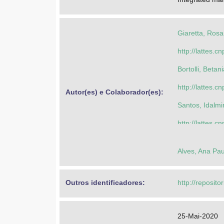
Giaretta, Ros
http://lattes
Bortolli, Beta
http://lattes
Autor(es) e Colaborador(es): 
Santos, Idalmi
http://lattes
Giaretta, Ros
Alves, Ana Pa
http://lattes
Missio, Vivian
Outros identificadores: 
http://reposito
https://orcid
http://lattes
25-Mai-2020