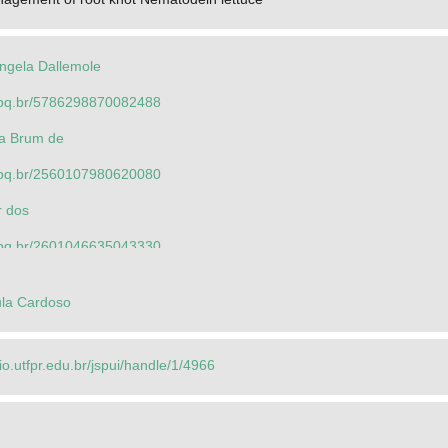
angela Dallemole
.cnpq.br/5786298870082488
nia Brum de
.cnpq.br/2560107980620080
r dos
.cnpq.br/2601046635043330
angela Dallemole
ula Cardoso
.cnpq.br/5786298870082488
 Carre
rio.utfpr.edu.br/jspui/handle/1/4966
.org/0000-0001-8786-6525
.cnpq.br/5509665747080770