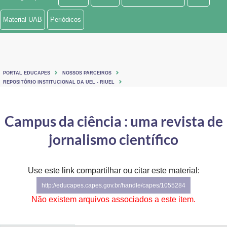
Ministério de Minas e Energia
Material UAB
Periódicos
Ministério da Ciência, Tecnologia, Inovações e Comunicações
Ministério do Meio Ambiente
PORTAL EDUCAPES
NOSSOS PARCEIROS
Ministério do Turismo
REPOSITÓRIO INSTITUCIONAL DA UEL - RIUEL
Ministério do Desenvolvimento Regional
Campus da ciência : uma revista de
Controladoria-Geral da União
jornalismo científico
Ministério da Mulher, da Família e dos Direitos Humanos
Use este link compartilhar ou citar este material:
Secretaria-Geral
http://educapes.capes.gov.br/handle/capes/1055284
Secretaria de Governo
Não existem arquivos associados a este item.
Gabinete de Segurança Institucional