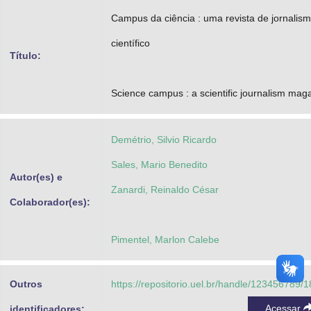
Advocacia-Geral da União
Campus da ciência : uma revista de jornalis
científico
Banco Central do Brasil
Título:
Planalto
Science campus : a scientific journalism mag
Demétrio, Silvio Ricardo
Sales, Mario Benedito
Autor(es) e
Zanardi, Reinaldo César
Colaborador(es):
Pimentel, Marlon Calebe
Outros
https://repositorio.uel.br/handle/123456789/
Acessar
identificadores: