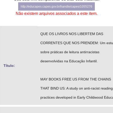
Advocacia-Geral da União
http://educapes.capes.gov.br/handle/capes/1055276
Não existem arquivos associados a este item.
Banco Central do Brasil
Planalto
QUE OS LIVROS NOS LIBERTEM DAS
CORRENTES QUE NOS PRENDEM: Um est
sobre práticas de leitura antirracistas
desenvolvidas na Educação Infantil.
Título:
MAY BOOKS FREE US FROM THE CHAINS
THAT BIND US: A study on anti-racist reading
practices developed in Early Childwood Educ