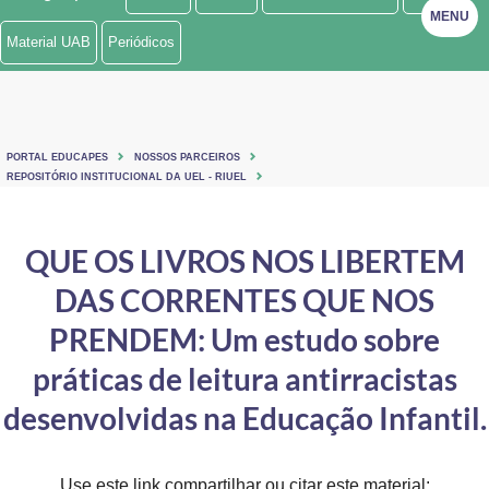
MENU
Ministério de Minas e Energia
Material UAB
Periódicos
Ministério da Ciência, Tecnologia, Inovações e Comunicações
Ministério do Meio Ambiente
PORTAL EDUCAPES
NOSSOS PARCEIROS
Ministério do Turismo
REPOSITÓRIO INSTITUCIONAL DA UEL - RIUEL
Ministério do Desenvolvimento Regional
QUE OS LIVROS NOS LIBERTEM
Controladoria-Geral da União
DAS CORRENTES QUE NOS
Ministério da Mulher, da Família e dos Direitos Humanos
PRENDEM: Um estudo sobre
Secretaria-Geral
práticas de leitura antirracistas
desenvolvidas na Educação Infantil.
Secretaria de Governo
Gabinete de Segurança Institucional
Use este link compartilhar ou citar este material: