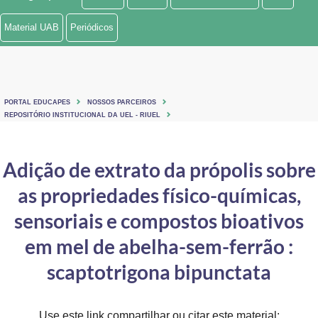
Ministério de Minas e Energia
Material UAB
Periódicos
Ministério da Ciência, Tecnologia, Inovações e Comunicações
Ministério do Meio Ambiente
PORTAL EDUCAPES
NOSSOS PARCEIROS
Ministério do Turismo
REPOSITÓRIO INSTITUCIONAL DA UEL - RIUEL
Ministério do Desenvolvimento Regional
Adição de extrato da própolis sobre
Controladoria-Geral da União
as propriedades físico-químicas,
Ministério da Mulher, da Família e dos Direitos Humanos
sensoriais e compostos bioativos
Secretaria-Geral
em mel de abelha-sem-ferrão :
scaptotrigona bipunctata
Secretaria de Governo
Gabinete de Segurança Institucional
Use este link compartilhar ou citar este material: