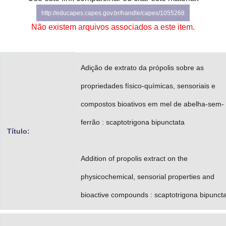
Advocacia-Geral da União
http://educapes.capes.gov.br/handle/capes/1055268
Não existem arquivos associados a este item.
Banco Central do Brasil
Planalto
Adição de extrato da própolis sobre as
propriedades físico-químicas, sensoriais e
compostos bioativos em mel de abelha-sem-
ferrão : scaptotrigona bipunctata
Título:
Addition of propolis extract on the
physicochemical, sensorial properties and
bioactive compounds : scaptotrigona bipunct