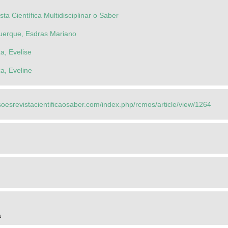
a Científica Multidisciplinar o Saber
uerque, Esdras Mariano
a, Evelise
a, Eveline
soesrevistacientificaosaber.com/index.php/rcmos/article/view/1264
a