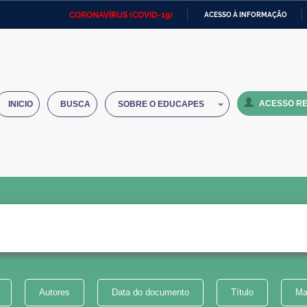
CORONAVÍRUS (COVID-19)
ACESSO À INFORMAÇÃO
Ministério da Defesa
Ministério das Relações
Mini
IR
Exteriores
PARA
O
Ministério da Cidadania
Ministério da Saúde
Mini
CONTEÚDO
ACESSO RE
INICIO
BUSCA
SOBRE O EDUCAPES
Ministério do Desenvolvimento
Controladoria-Geral da União
Minis
Regional
e do
Advocacia-Geral da União
Banco Central do Brasil
Plana
Autores
Data do documento
Título
Ma