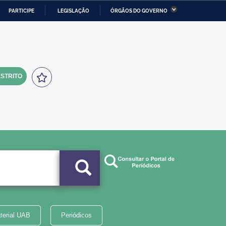
PARTICIPE
LEGISLAÇÃO
ÓRGÃOS DO GOVERNO
stério da Economia
Ministério da Infraestrutura
stério de Minas e Energia
Ministério da Ciência,
Tecnologia, Inovações e
Comunicações
STRITO
tério da Mulher, da Família
Secretaria-Geral
s Direitos Humanos
lto
terial UAB
Periódicos