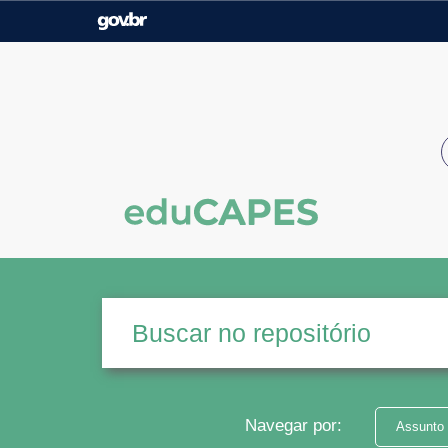
Casa Civil
Ministério da Justiça e
Segurança Pública
Ministério da Agricultura,
Ministério da Educação
Pecuária e Abastecimento
Ministério do Meio Ambiente
Ministério do Turismo
Secretaria de Governo
Gabinete de Segurança
Institucional
Navegar por:
Assunto