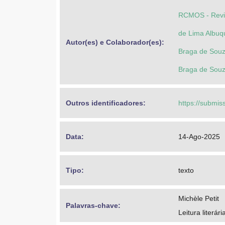
RCMOS - Revist
de Lima Albuq
Autor(es) e Colaborador(es): 
Braga de Souz
Braga de Souz
Outros identificadores: 
https://submis
Data: 
14-Ago-2025
Tipo: 
texto
Michèle Petit
Palavras-chave: 
Leitura literári