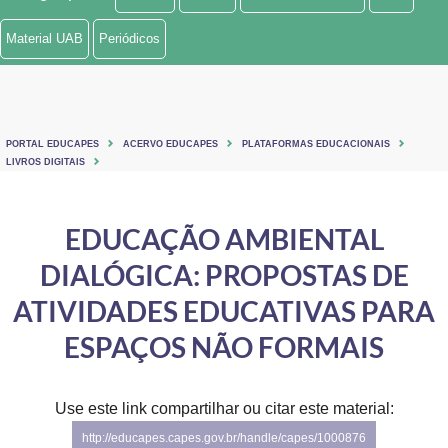
Ministério de Minas e Energia
Material UAB
Periódicos
Ministério da Ciência, Tecnologia, Inovações e Comunicações
Ministério do Meio Ambiente
PORTAL EDUCAPES
ACERVO EDUCAPES
PLATAFORMAS EDUCACIONAIS
Ministério do Turismo
LIVROS DIGITAIS
Ministério do Desenvolvimento Regional
EDUCAÇÃO AMBIENTAL
Controladoria-Geral da União
DIALÓGICA: PROPOSTAS DE
Ministério da Mulher, da Família e dos Direitos Humanos
ATIVIDADES EDUCATIVAS PARA
Secretaria-Geral
ESPAÇOS NÃO FORMAIS
Secretaria de Governo
Use este link compartilhar ou citar este material:
Gabinete de Segurança Institucional
http://educapes.capes.gov.br/handle/capes/1000876