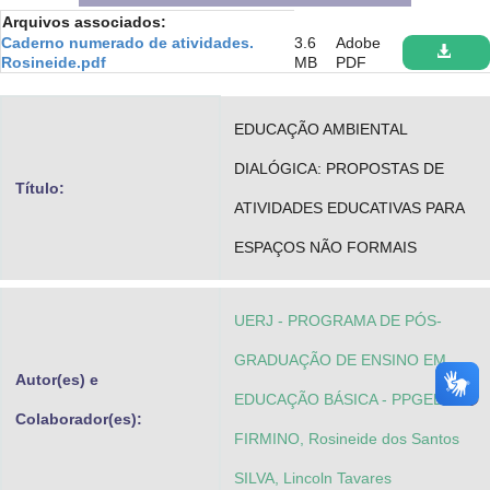
Arquivos associados:
Advocacia-Geral da União
Caderno numerado de atividades.
3.6
Adobe
Rosineide.pdf
MB
PDF
Banco Central do Brasil
Planalto
EDUCAÇÃO AMBIENTAL
DIALÓGICA: PROPOSTAS DE
Título:
ATIVIDADES EDUCATIVAS PARA
ESPAÇOS NÃO FORMAIS
UERJ - PROGRAMA DE PÓS-
GRADUAÇÃO DE ENSINO EM
Autor(es) e
EDUCAÇÃO BÁSICA - PPGEB
Colaborador(es):
FIRMINO, Rosineide dos Santos
SILVA, Lincoln Tavares