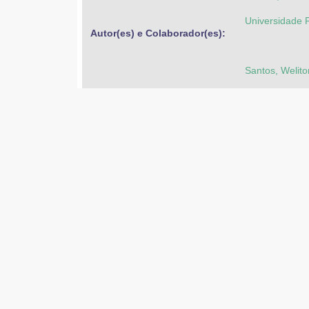
Universidade F
Autor(es) e Colaborador(es): 
Santos, Welito
Outros identificadores: 
https://hdl.ha
26-Ago-2025
Data: 
26-Ago-2025
2023
Broca-da-bana
Palavras-chave: 
Banana - Doen
Fitopatologia