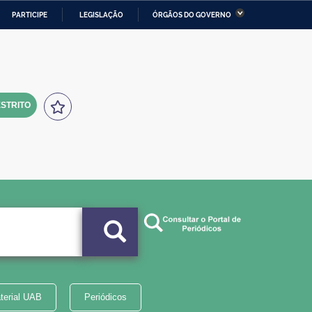
PARTICIPE
LEGISLAÇÃO
ÓRGÃOS DO GOVERNO
stério da Economia
Ministério da Infraestrutura
stério de Minas e Energia
Ministério da Ciência,
Tecnologia, Inovações e
Comunicações
STRITO
tério da Mulher, da Família
Secretaria-Geral
s Direitos Humanos
lto
terial UAB
Periódicos