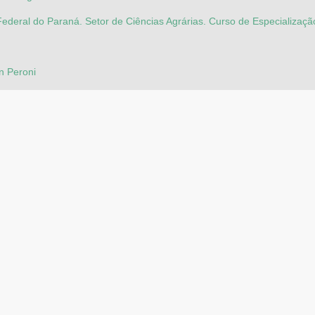
ederal do Paraná. Setor de Ciências Agrárias. Curso de Especializaç
n Peroni
ndle.net/1884/98096
neira
ças e pragas