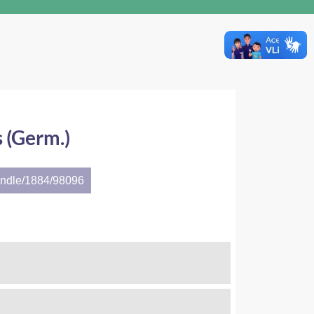
s (Germ.)
andle/1884/98096