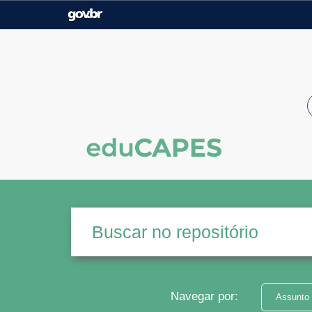
Casa Civil
Ministério da Justiça e
Segurança Pública
Ministério da Agricultura,
Ministério da Educação
Pecuária e Abastecimento
Ministério do Meio Ambiente
Ministério do Turismo
Secretaria de Governo
Gabinete de Segurança
Institucional
Navegar por:
Assunto