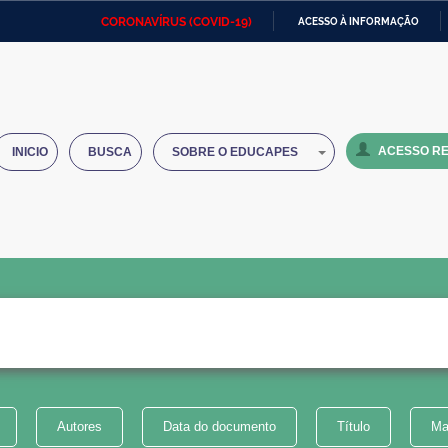
CORONAVÍRUS (COVID-19)
ACESSO À INFORMAÇÃO
Ministério da Defesa
Ministério das Relações
Mini
IR
Exteriores
PARA
O
Ministério da Cidadania
Ministério da Saúde
Mini
CONTEÚDO
ACESSO RE
INICIO
BUSCA
SOBRE O EDUCAPES
Ministério do Desenvolvimento
Controladoria-Geral da União
Minis
Regional
e do
Advocacia-Geral da União
Banco Central do Brasil
Plana
Autores
Data do documento
Título
Ma