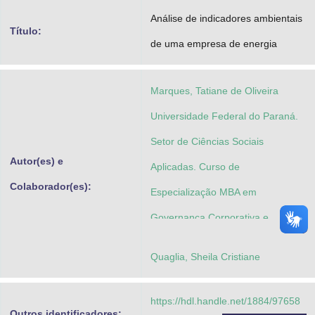
Advocacia-Geral da União
Análise de indicadores ambientais
Título:
de uma empresa de energia
Banco Central do Brasil
Planalto
Marques, Tatiane de Oliveira
Universidade Federal do Paraná.
Setor de Ciências Sociais
Autor(es) e
Aplicadas. Curso de
Colaborador(es):
Especialização MBA em
Governança Corporativa e
Compliance
Quaglia, Sheila Cristiane
https://hdl.handle.net/1884/97658
Outros identificadores: