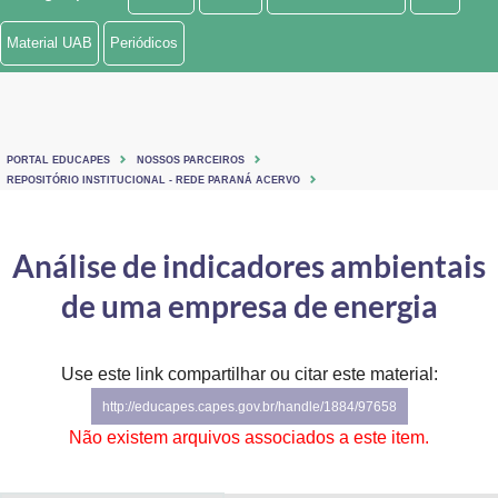
Ministério de Minas e Energia
Material UAB
Periódicos
Ministério da Ciência, Tecnologia, Inovações e Comunicações
Ministério do Meio Ambiente
PORTAL EDUCAPES
NOSSOS PARCEIROS
Ministério do Turismo
REPOSITÓRIO INSTITUCIONAL - REDE PARANÁ ACERVO
Ministério do Desenvolvimento Regional
Análise de indicadores ambientais
Controladoria-Geral da União
de uma empresa de energia
Ministério da Mulher, da Família e dos Direitos Humanos
Use este link compartilhar ou citar este material:
Secretaria-Geral
http://educapes.capes.gov.br/handle/1884/97658
Secretaria de Governo
Não existem arquivos associados a este item.
Gabinete de Segurança Institucional