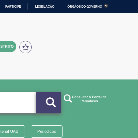
PARTICIPE
LEGISLAÇÃO
ÓRGÃOS DO GOVERNO
stério da Economia
Ministério da Infraestrutura
stério de Minas e Energia
Ministério da Ciência,
Tecnologia, Inovações e
Comunicações
STRITO
tério da Mulher, da Família
Secretaria-Geral
s Direitos Humanos
lto
terial UAB
Periódicos