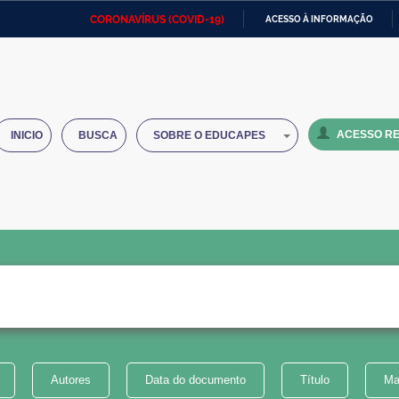
CORONAVÍRUS (COVID-19)
ACESSO À INFORMAÇÃO
Ministério da Defesa
Ministério das Relações
Mini
IR
Exteriores
PARA
O
Ministério da Cidadania
Ministério da Saúde
Mini
CONTEÚDO
ACESSO RE
INICIO
BUSCA
SOBRE O EDUCAPES
Ministério do Desenvolvimento
Controladoria-Geral da União
Minis
Regional
e do
Advocacia-Geral da União
Banco Central do Brasil
Plana
Autores
Data do documento
Título
Ma