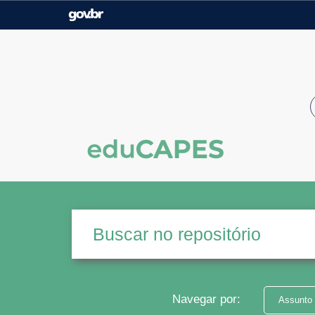
Casa Civil
Ministério da Justiça e
Segurança Pública
Ministério da Agricultura,
Ministério da Educação
Pecuária e Abastecimento
Ministério do Meio Ambiente
Ministério do Turismo
Secretaria de Governo
Gabinete de Segurança
Institucional
Navegar por:
Assunto