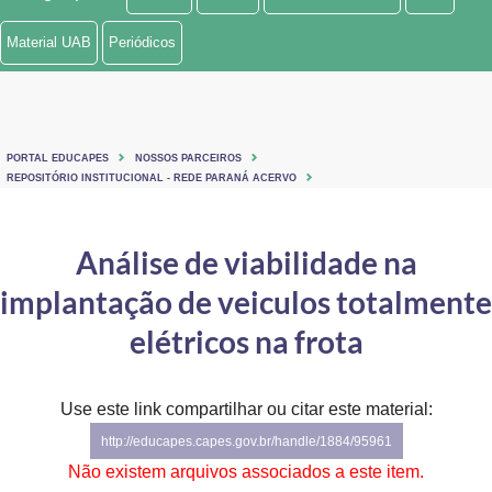
Ministério de Minas e Energia
Material UAB
Periódicos
Ministério da Ciência, Tecnologia, Inovações e Comunicações
Ministério do Meio Ambiente
PORTAL EDUCAPES
NOSSOS PARCEIROS
Ministério do Turismo
REPOSITÓRIO INSTITUCIONAL - REDE PARANÁ ACERVO
Ministério do Desenvolvimento Regional
Análise de viabilidade na
Controladoria-Geral da União
implantação de veiculos totalmente
Ministério da Mulher, da Família e dos Direitos Humanos
elétricos na frota
Secretaria-Geral
Use este link compartilhar ou citar este material:
Secretaria de Governo
http://educapes.capes.gov.br/handle/1884/95961
Gabinete de Segurança Institucional
Não existem arquivos associados a este item.