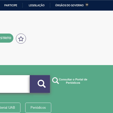
PARTICIPE
LEGISLAÇÃO
ÓRGÃOS DO GOVERNO
stério da Economia
Ministério da Infraestrutura
stério de Minas e Energia
Ministério da Ciência,
Tecnologia, Inovações e
Comunicações
STRITO
tério da Mulher, da Família
Secretaria-Geral
s Direitos Humanos
lto
terial UAB
Periódicos