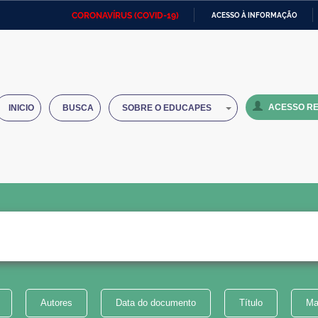
CORONAVÍRUS (COVID-19)
ACESSO À INFORMAÇÃO
Ministério da Defesa
Ministério das Relações
Mini
IR
Exteriores
PARA
O
Ministério da Cidadania
Ministério da Saúde
Mini
CONTEÚDO
ACESSO RE
INICIO
BUSCA
SOBRE O EDUCAPES
Ministério do Desenvolvimento
Controladoria-Geral da União
Minis
Regional
e do
Advocacia-Geral da União
Banco Central do Brasil
Plana
Autores
Data do documento
Título
Ma