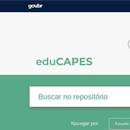
Casa Civil
Ministério da Justiça e
Segurança Pública
Ministério da Agricultura,
Ministério da Educação
Pecuária e Abastecimento
Ministério do Meio Ambiente
Ministério do Turismo
Secretaria de Governo
Gabinete de Segurança
Institucional
Navegar por:
Assunto