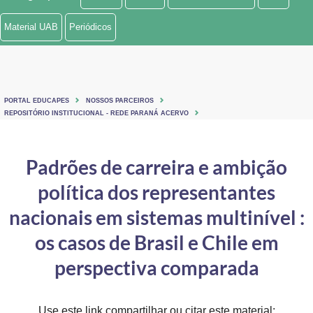
Ministério de Minas e Energia
Material UAB
Periódicos
Ministério da Ciência, Tecnologia, Inovações e Comunicações
Ministério do Meio Ambiente
PORTAL EDUCAPES
NOSSOS PARCEIROS
Ministério do Turismo
REPOSITÓRIO INSTITUCIONAL - REDE PARANÁ ACERVO
Ministério do Desenvolvimento Regional
Padrões de carreira e ambição
Controladoria-Geral da União
política dos representantes
Ministério da Mulher, da Família e dos Direitos Humanos
nacionais em sistemas multinível :
Secretaria-Geral
os casos de Brasil e Chile em
perspectiva comparada
Secretaria de Governo
Gabinete de Segurança Institucional
Use este link compartilhar ou citar este material: