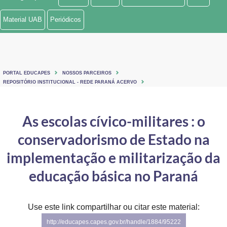
Ministério de Minas e Energia
Material UAB
Periódicos
Ministério da Ciência, Tecnologia, Inovações e Comunicações
Ministério do Meio Ambiente
PORTAL EDUCAPES
NOSSOS PARCEIROS
Ministério do Turismo
REPOSITÓRIO INSTITUCIONAL - REDE PARANÁ ACERVO
Ministério do Desenvolvimento Regional
As escolas cívico-militares : o
Controladoria-Geral da União
conservadorismo de Estado na
Ministério da Mulher, da Família e dos Direitos Humanos
implementação e militarização da
Secretaria-Geral
educação básica no Paraná
Secretaria de Governo
Use este link compartilhar ou citar este material:
Gabinete de Segurança Institucional
http://educapes.capes.gov.br/handle/1884/95222