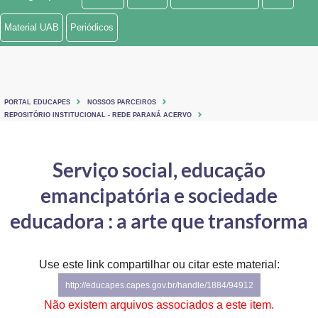
Ministério de Minas e Energia
Material UAB
Periódicos
Ministério da Ciência, Tecnologia, Inovações e Comunicações
Ministério do Meio Ambiente
PORTAL EDUCAPES
NOSSOS PARCEIROS
Ministério do Turismo
REPOSITÓRIO INSTITUCIONAL - REDE PARANÁ ACERVO
Ministério do Desenvolvimento Regional
Serviço social, educação
Controladoria-Geral da União
emancipatória e sociedade
Ministério da Mulher, da Família e dos Direitos Humanos
educadora : a arte que transforma
Secretaria-Geral
Use este link compartilhar ou citar este material:
Secretaria de Governo
http://educapes.capes.gov.br/handle/1884/94912
Gabinete de Segurança Institucional
Não existem arquivos associados a este item.