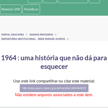
Ministério de Minas e Energia
Material UAB
Periódicos
Ministério da Ciência, Tecnologia, Inovações e Comunicações
Ministério do Meio Ambiente
PORTAL EDUCAPES
NOSSOS PARCEIROS
Ministério do Turismo
REPOSITÓRIO INSTITUCIONAL - REDE PARANÁ ACERVO
Ministério do Desenvolvimento Regional
1964 : uma história que não dá para
Controladoria-Geral da União
esquecer
Ministério da Mulher, da Família e dos Direitos Humanos
Use este link compartilhar ou citar este material:
Secretaria-Geral
http://educapes.capes.gov.br/handle/1884/94826
Secretaria de Governo
Não existem arquivos associados a este item.
Gabinete de Segurança Institucional