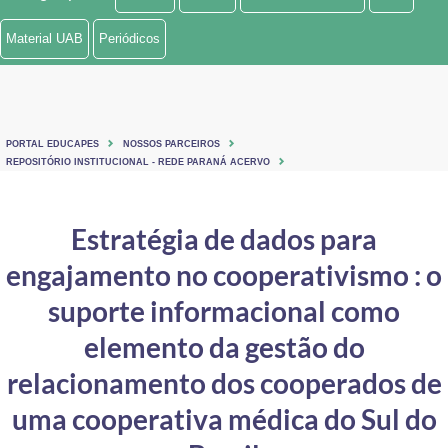
Ministério de Minas e Energia
Material UAB
Periódicos
Ministério da Ciência, Tecnologia, Inovações e Comunicações
Ministério do Meio Ambiente
PORTAL EDUCAPES
NOSSOS PARCEIROS
Ministério do Turismo
REPOSITÓRIO INSTITUCIONAL - REDE PARANÁ ACERVO
Ministério do Desenvolvimento Regional
Estratégia de dados para
Controladoria-Geral da União
engajamento no cooperativismo : o
Ministério da Mulher, da Família e dos Direitos Humanos
suporte informacional como
Secretaria-Geral
elemento da gestão do
relacionamento dos cooperados de
Secretaria de Governo
uma cooperativa médica do Sul do
Gabinete de Segurança Institucional