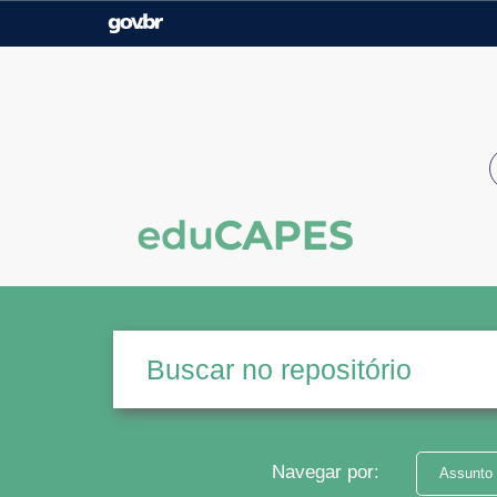
Casa Civil
Ministério da Justiça e
Segurança Pública
Ministério da Agricultura,
Ministério da Educação
Pecuária e Abastecimento
Ministério do Meio Ambiente
Ministério do Turismo
Secretaria de Governo
Gabinete de Segurança
Institucional
Navegar por:
Assunto