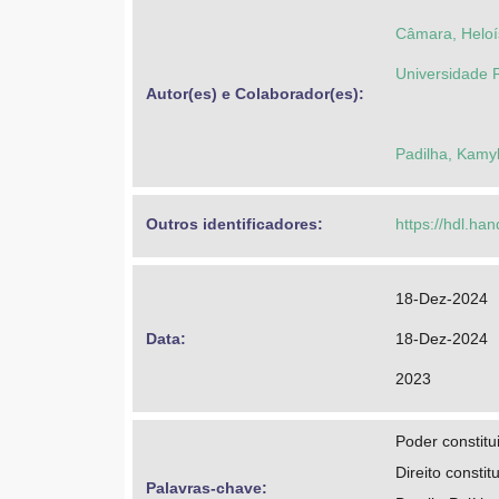
Câmara, Heloí
Universidade 
Autor(es) e Colaborador(es): 
Padilha, Kamyl
Outros identificadores: 
https://hdl.ha
18-Dez-2024
Data: 
18-Dez-2024
2023
Poder constitui
Direito constit
Palavras-chave: 