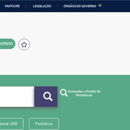
PARTICIPE
LEGISLAÇÃO
ÓRGÃOS DO GOVERNO
stério da Economia
Ministério da Infraestrutura
stério de Minas e Energia
Ministério da Ciência,
Tecnologia, Inovações e
Comunicações
STRITO
tério da Mulher, da Família
Secretaria-Geral
s Direitos Humanos
lto
terial UAB
Periódicos