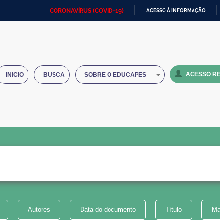
CORONAVÍRUS (COVID-19)
ACESSO À INFORMAÇÃO
Ministério da Defesa
Ministério das Relações
Mini
IR
Exteriores
PARA
O
Ministério da Cidadania
Ministério da Saúde
Mini
CONTEÚDO
ACESSO RE
INICIO
BUSCA
SOBRE O EDUCAPES
Ministério do Desenvolvimento
Controladoria-Geral da União
Minis
Regional
e do
Advocacia-Geral da União
Banco Central do Brasil
Plana
Autores
Data do documento
Título
Ma