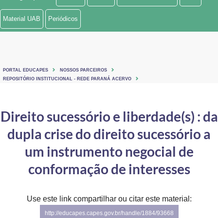
Ministério de Minas e Energia
Material UAB
Periódicos
Ministério da Ciência, Tecnologia, Inovações e Comunicações
Ministério do Meio Ambiente
PORTAL EDUCAPES
NOSSOS PARCEIROS
Ministério do Turismo
REPOSITÓRIO INSTITUCIONAL - REDE PARANÁ ACERVO
Ministério do Desenvolvimento Regional
Direito sucessório e liberdade(s) : da
Controladoria-Geral da União
dupla crise do direito sucessório a
Ministério da Mulher, da Família e dos Direitos Humanos
um instrumento negocial de
Secretaria-Geral
conformação de interesses
Secretaria de Governo
Use este link compartilhar ou citar este material:
Gabinete de Segurança Institucional
http://educapes.capes.gov.br/handle/1884/93668