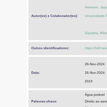
Heimann, Jaqu
Autor(es) e Colaborador(es): 
Universidade F
Siandela, Mil
Outros identificadores: 
https://hdl.ha
26-Nov-2024
Data: 
26-Nov-2024
2019
Água potável
Palavras-chave: 
Direito ao sa