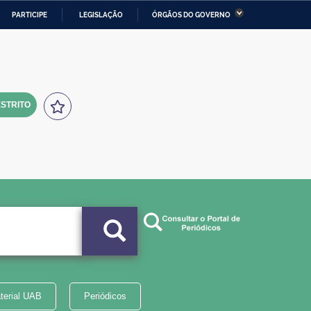
PARTICIPE
LEGISLAÇÃO
ÓRGÃOS DO GOVERNO
stério da Economia
Ministério da Infraestrutura
stério de Minas e Energia
Ministério da Ciência,
Tecnologia, Inovações e
Comunicações
STRITO
tério da Mulher, da Família
Secretaria-Geral
s Direitos Humanos
lto
terial UAB
Periódicos