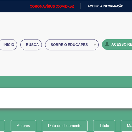
CORONAVÍRUS (COVID-19)
ACESSO À INFORMAÇÃO
Ministério da Defesa
Ministério das Relações
Mini
IR
Exteriores
PARA
O
Ministério da Cidadania
Ministério da Saúde
Mini
CONTEÚDO
ACESSO RE
INICIO
BUSCA
SOBRE O EDUCAPES
Ministério do Desenvolvimento
Controladoria-Geral da União
Minis
Regional
e do
Advocacia-Geral da União
Banco Central do Brasil
Plana
Autores
Data do documento
Título
Ma