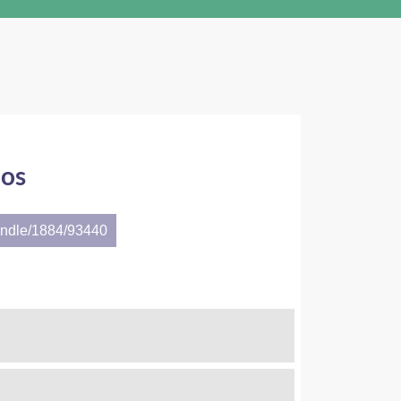
dos
andle/1884/93440