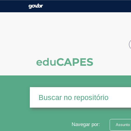
Casa Civil
Ministério da Justiça e
Segurança Pública
Ministério da Agricultura,
Ministério da Educação
Pecuária e Abastecimento
Ministério do Meio Ambiente
Ministério do Turismo
Secretaria de Governo
Gabinete de Segurança
Institucional
Navegar por:
Assunto