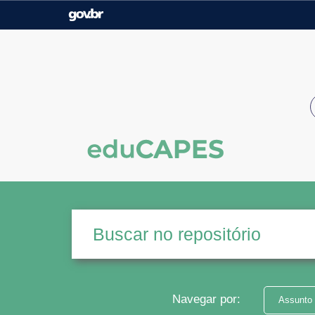
Casa Civil
Ministério da Justiça e
Segurança Pública
Ministério da Agricultura,
Ministério da Educação
Pecuária e Abastecimento
Ministério do Meio Ambiente
Ministério do Turismo
Secretaria de Governo
Gabinete de Segurança
Institucional
Navegar por:
Assunto