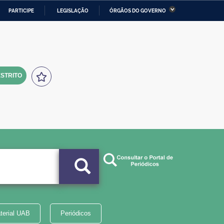
PARTICIPE
LEGISLAÇÃO
ÓRGÃOS DO GOVERNO
stério da Economia
Ministério da Infraestrutura
stério de Minas e Energia
Ministério da Ciência,
Tecnologia, Inovações e
Comunicações
STRITO
tério da Mulher, da Família
Secretaria-Geral
s Direitos Humanos
lto
terial UAB
Periódicos