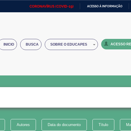
CORONAVÍRUS (COVID-19)
ACESSO À INFORMAÇÃO
Ministério da Defesa
Ministério das Relações
Mini
IR
Exteriores
PARA
O
Ministério da Cidadania
Ministério da Saúde
Mini
CONTEÚDO
ACESSO RE
INICIO
BUSCA
SOBRE O EDUCAPES
Ministério do Desenvolvimento
Controladoria-Geral da União
Minis
Regional
e do
Advocacia-Geral da União
Banco Central do Brasil
Plana
Autores
Data do documento
Título
Ma