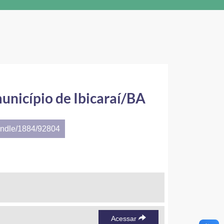
município de Ibicaraí/BA
andle/1884/92804
Acessar