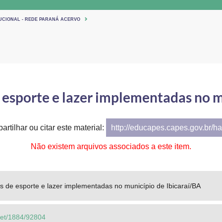
TUCIONAL - REDE PARANÁ ACERVO
e esporte e lazer implementadas no 
artilhar ou citar este material:
http://educapes.capes.gov.br/h
Não existem arquivos associados a este item.
cas de esporte e lazer implementadas no município de Ibicaraí/BA
.net/1884/92804