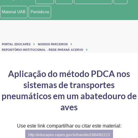
Ministério de Minas e Energia
Material UAB
Periódicos
Ministério da Ciência, Tecnologia, Inovações e Comunicações
Ministério do Meio Ambiente
PORTAL EDUCAPES
NOSSOS PARCEIROS
Ministério do Turismo
REPOSITÓRIO INSTITUCIONAL - REDE PARANÁ ACERVO
Ministério do Desenvolvimento Regional
Aplicação do método PDCA nos
Controladoria-Geral da União
sistemas de transportes
Ministério da Mulher, da Família e dos Direitos Humanos
pneumáticos em um abatedouro de
Secretaria-Geral
aves
Secretaria de Governo
Use este link compartilhar ou citar este material:
Gabinete de Segurança Institucional
http://educapes.capes.gov.br/handle/1884/92213