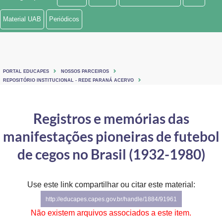
Ministério de Minas e Energia
Material UAB
Periódicos
Ministério da Ciência, Tecnologia, Inovações e Comunicações
Ministério do Meio Ambiente
PORTAL EDUCAPES
NOSSOS PARCEIROS
Ministério do Turismo
REPOSITÓRIO INSTITUCIONAL - REDE PARANÁ ACERVO
Ministério do Desenvolvimento Regional
Registros e memórias das
Controladoria-Geral da União
manifestações pioneiras de futebol
Ministério da Mulher, da Família e dos Direitos Humanos
de cegos no Brasil (1932-1980)
Secretaria-Geral
Use este link compartilhar ou citar este material:
Secretaria de Governo
http://educapes.capes.gov.br/handle/1884/91961
Gabinete de Segurança Institucional
Não existem arquivos associados a este item.